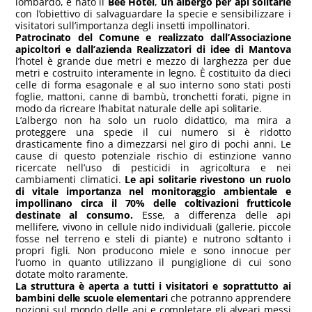
lombardo, è nato il
Bee Hotel
,
un albergo per api solitarie
con l’obiettivo di salvaguardare la specie e sensibilizzare i
visitatori sull’importanza degli insetti impollinatori.
Patrocinato del Comune e realizzato dall’Associazione
apicoltori e dall’azienda Realizzatori di idee di Mantova
l’hotel è grande due metri e mezzo di larghezza per due
metri e costruito interamente in legno. È costituito da dieci
celle di forma esagonale e al suo interno sono stati posti
foglie, mattoni, canne di bambù, tronchetti forati, pigne in
modo da ricreare l’habitat naturale delle api solitarie.
L’albergo non ha solo un ruolo didattico, ma mira a
proteggere una specie il cui numero si è ridotto
drasticamente fino a dimezzarsi nel giro di pochi anni. Le
cause di questo potenziale rischio di estinzione vanno
ricercate nell’uso di pesticidi in agricoltura e nei
cambiamenti climatici.
Le api solitarie rivestono un ruolo
di vitale importanza nel monitoraggio ambientale e
impollinano circa il 70% delle coltivazioni frutticole
destinate al consumo.
Esse, a differenza delle api
mellifere, vivono in cellule nido individuali (gallerie, piccole
fosse nel terreno e steli di piante) e nutrono soltanto i
propri figli. Non producono miele e sono innocue per
l’uomo in quanto utilizzano il pungiglione di cui sono
dotate molto raramente.
La struttura è aperta a tutti i visitatori e soprattutto ai
bambini delle scuole elementari
che potranno apprendere
nozioni sul mondo delle api e completare gli alveari messi