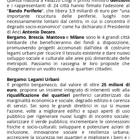
Questa mattina a Palazzo Chigi il primo ministro
Gentiloni
e i rappresentanti di 24 città hanno firmato l'adesione al
"
Bando Periferie
", che libera 3,9 miliardi di euro per "una
importante ricucitura delle periferie, luoghi non
necessariamente lontani dal centro, in cui si concentra il
degrado socio-economico” come ha dichiarato il Presidente
di Anci
Antonio Decaro
.
Bergamo
,
Brescia
,
Mantova
e
Milano
sono le 4 grandi città
lombarde che beneficieranno dei fondi a disposizione,
promuovendo progetti accomunati dall'idea di costruire
legami urbani per ricucire il tessuto esistente e dare nuovo
sviluppo sociale e culturale alle aree più dimenticate delle
metropoli. Passiamo in rassegna le loro proposte che
disegneranno un vuolto nuovo ai quartieri cittadini.
Bergamo: Legami Urbani
Il progetto bergamasco, dal valore di oltre
25 milioni di
euro
, propone un insieme integrato di interventi volti alla
riqualificazione dei quartieri
periferici caratterizzati da
marginalità economica e sociale, degrado edilizio e carenza
di servizi. Sei sono le grandi direttrici in cui si muove
l'azione, volte a migliorare edifici e spazi aperti di uso
pubblico per rigenerare nuovi luoghi di incontro sociale;
valorizzare il verde pubblico; incrementare le connessioni
fisiche e socio-culturali; sviluppare e potenziare azioni di
inclusione, innovazione sociale e resilienza urbana;
accrescere la sicurezza nei quartieri e migliorare i beni e i