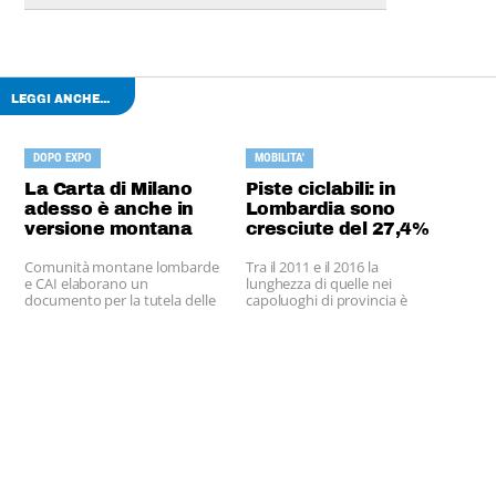
LEGGI ANCHE...
DOPO EXPO
MOBILITA'
La Carta di Milano
Piste ciclabili: in
adesso è anche in
Lombardia sono
versione montana
cresciute del 27,4%
Comunità montane lombarde
Tra il 2011 e il 2016 la
e CAI elaborano un
lunghezza di quelle nei
documento per la tutela delle
capoluoghi di provincia è
terre alte.
passata da 555,6 km a 707,6
km.