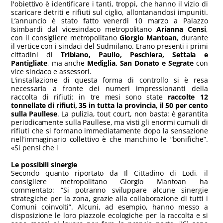
l'obiettivo è identificare i tanti, troppi, che hanno il vizio di
scaricare detriti e rifiuti sul ciglio, allontanandosi impuniti.
L’annuncio è stato fatto venerdì 10 marzo a Palazzo
Isimbardi dal vicesindaco metropolitano
Arianna Censi
,
con il consigliere metropolitano
Giorgio Mantoan
, durante
il vertice con i sindaci del Sudmilano. Erano presenti i primi
cittadini di
Tribiano, Paullo, Peschiera, Settala e
Pantigliate
, ma anche
Mediglia, San Donato e Segrate
con
vice sindaco e assessori.
L'installazione di questa forma di controllo si è resa
necessaria a fronte dei numeri impressionanti della
raccolta di rifiuti: in tre mesi sono state
raccolte 12
tonnellate di rifiuti, 35 in tutta la provincia, il 50 per cento
sulla Paullese
. La pulizia, tout court, non basta: è garantita
periodicamente sulla Paullese, ma visti gli enormi cumuli di
rifiuti che si formano immediatamente dopo la sensazione
nell’immaginario collettivo è che manchino le “bonifiche”.
«Si pensi che i
Le possibili sinergie
Secondo quanto riportato da Il Cittadino di Lodi, il
consigliere metropolitano Giorgio Mantoan ha
commentato: “Si potranno sviluppare alcune sinergie
strategiche per la zona, grazie alla collaborazione di tutti i
Comuni coinvolti”. Alcuni, ad esempio, hanno messo a
disposizione le loro piazzole ecologiche per la raccolta e si