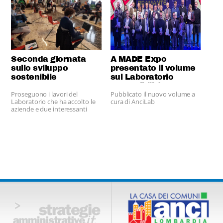
Seconda giornata
A MADE Expo
sullo sviluppo
presentato il volume
sostenibile
sul Laboratorio
Sostenibilità 2025
Proseguono i lavori del
Pubblicato il nuovo volume a
Laboratorio che ha accolto le
cura di AnciLab
aziende e due interessanti
interventi