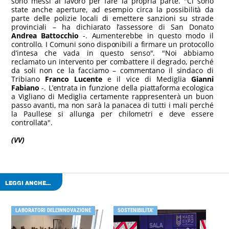
sono messi al lavoro per fare la propria parte. "Ci sono
state anche aperture, ad esempio circa la possibilità da
parte delle polizie locali di emettere sanzioni su strade
provinciali – ha dichiarato l’assessore di San Donato
Andrea Battocchio
-. Aumenterebbe in questo modo il
controllo. I Comuni sono disponibili a firmare un protocollo
d’intesa che vada in questo senso". "Noi abbiamo
reclamato un intervento per combattere il degrado, perché
da soli non ce la facciamo – commentano il sindaco di
Tribiano
Franco Lucente
e il vice di Mediglia
Gianni
Fabiano
-. L’entrata in funzione della piattaforma ecologica
a Vigliano di Mediglia certamente rappresenterà un buon
passo avanti, ma non sarà la panacea di tutti i mali perché
la Paullese si allunga per chilometri e deve essere
controllata".
(VV)
LEGGI ANCHE...
LABORATORI DELL'INNOVAZIONE
SOSTENIBILITA'