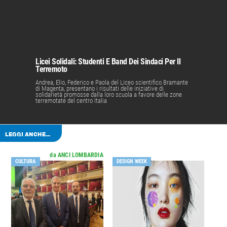
Licei Solidali: Studenti E Band Dei Sindaci Per Il
Terremoto
Andrea, Elio, Federico e Paola del Liceo scientifico Bramante
di Magenta, presentano i risultati delle iniziative di
solidarietà promosse dalla loro scuola a favore delle zone
terremotate del centro Italia
LEGGI ANCHE...
da ANCI LOMBARDIA
CULTURA
DESIGN WEEK