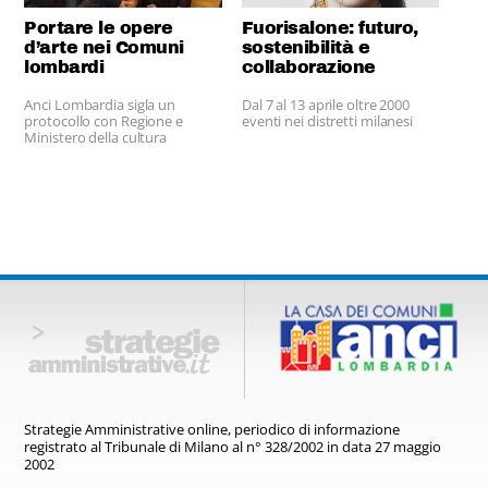
Portare le opere
Fuorisalone: futuro,
d’arte nei Comuni
sostenibilità e
lombardi
collaborazione
Anci Lombardia sigla un
Dal 7 al 13 aprile oltre 2000
protocollo con Regione e
eventi nei distretti milanesi
Ministero della cultura
Strategie Amministrative online,
periodico di informazione
registrato
al Tribunale di Milano al n° 328/2002
in data 27 maggio
2002