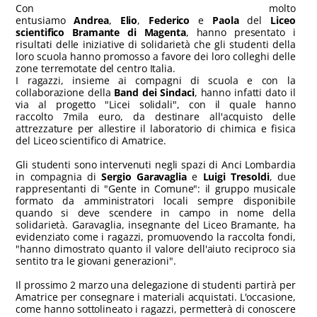
Con molto
entusiamo
Andrea
,
Elio
,
Federico
e
Paola
del
Liceo
scientifico Bramante di Magenta
, hanno presentato i
risultati delle iniziative di solidarietà che gli studenti della
loro scuola hanno promosso a favore dei loro colleghi delle
zone terremotate del centro Italia.
I ragazzi, insieme ai compagni di scuola e con la
collaborazione della
Band dei Sindaci
, hanno infatti dato il
via al progetto "Licei solidali", con il quale hanno
raccolto 7mila euro, da destinare all'acquisto delle
attrezzature per allestire il laboratorio di chimica e fisica
del Liceo scientifico di Amatrice.
Gli studenti sono intervenuti negli spazi di Anci Lombardia
in compagnia di
Sergio Garavaglia
e
Luigi Tresoldi
, due
rappresentanti di "Gente in Comune": il gruppo musicale
formato da amministratori locali sempre disponibile
quando si deve scendere in campo in nome della
solidarietà. Garavaglia, insegnante del Liceo Bramante, ha
evidenziato come i ragazzi, promuovendo la raccolta fondi,
"hanno dimostrato quanto il valore dell'aiuto reciproco sia
sentito tra le giovani generazioni".
Il prossimo 2 marzo una delegazione di studenti partirà per
Amatrice per consegnare i materiali acquistati. L'occasione,
come hanno sottolineato i ragazzi, permetterà di conoscere