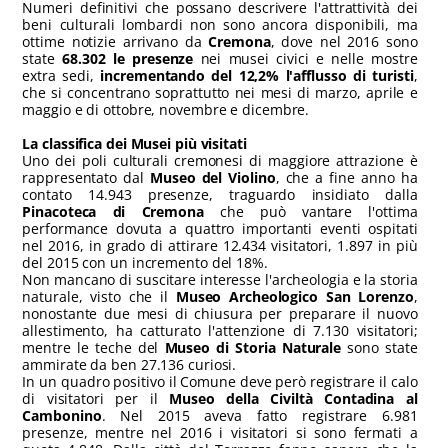
Numeri definitivi che possano descrivere l'attrattività dei
beni culturali lombardi non sono ancora disponibili, ma
ottime notizie arrivano da
Cremona
, dove nel 2016 sono
state
68.302 le presenze
nei musei civici e nelle mostre
extra sedi,
incrementando del 12,2% l'afflusso di turisti
,
che si concentrano soprattutto nei mesi di marzo, aprile e
maggio e di ottobre, novembre e dicembre.
La classifica dei Musei più visitati
Uno dei poli culturali cremonesi di maggiore attrazione è
rappresentato dal
Museo del Violino
, che a fine anno ha
contato 14.943 presenze, traguardo insidiato dalla
Pinacoteca di Cremona
che può vantare l'ottima
performance dovuta a quattro importanti eventi ospitati
nel 2016, in grado di attirare 12.434 visitatori, 1.897 in più
del 2015 con un incremento del 18%.
Non mancano di suscitare interesse l'archeologia e la storia
naturale, visto che il
Museo Archeologico San Lorenzo
,
nonostante due mesi di chiusura per preparare il nuovo
allestimento, ha catturato l'attenzione di 7.130 visitatori;
mentre le teche del
Museo di Storia Naturale
sono state
ammirate da ben 27.136 curiosi.
In un quadro positivo il Comune deve però registrare il calo
di visitatori per il
Museo della Civiltà Contadina al
Cambonino
. Nel 2015 aveva fatto registrare 6.981
presenze, mentre nel 2016 i visitatori si sono fermati a