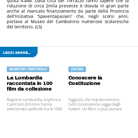
quota 4.848. Dalla città del Torrazzo fanno sapere che la
riduzione di circa 2mila presenze è dovuta in gran parte
anche al mancato finanziamento da parte della Provincia
dell’iniziativa ‘Spaventapasseri’ che, negli scorsi anni,
portava al Museo del Cambonino numerose scolaresche
del territorio. (LS)
LEGGI ANCHE...
MARKETING TERRITORIALE
CULTURA
La Lombardia
Conoscere la
raccontata in 100
Costituzione
film da collezione
Regione Lombardia, Explora e
Oggi più che mai dovremmo
CamCom di Como hanno
tutti conoscere la Legge degli
selezionato pellicole tra le 1000
italiani. Un libro ci può aiutare
disponibili.