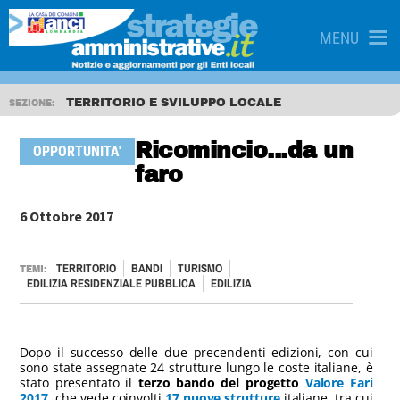
MENU
TERRITORIO E SVILUPPO LOCALE
SEZIONE:
Ricomincio...da un
OPPORTUNITA'
faro
6 Ottobre 2017
TERRITORIO
BANDI
TURISMO
TEMI:
EDILIZIA RESIDENZIALE PUBBLICA
EDILIZIA
Dopo il successo delle due precendenti edizioni, con cui
sono state assegnate 24 strutture lungo le coste italiane, è
stato presentato il
terzo bando del progetto
Valore Fari
2017
, che vede coinvolti
17 nuove strutture
italiane, tra cui