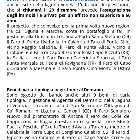
anche isole della laguna veneta. L'edizione di quest'anno,
che si
chiuderà il 29 dicembre
, prevede l'
assegnazione
degli immobili a privati per un affitto non superiore a 50
anni.
Il progetto, che coinvolge per la prima volta nuove regioni
tra cui Liguria e Marche, conta in portafoglio 8 fari in
gestione alla Difesa: in Toscana a Porto Santo Stefano (GR)
il Faro di Punta Lividonia, in Calabria il Faro di Punta Stilo,
vicino Reggio Calabria, il Faro di Punta Alice, vicino a
Crotone, e il Faro di Capo Rizzuto a Isola Capo Rizzuto (KR);
in Sicilia ci sono il Faro Dromo Caderini a Siracusa, il Faro
Punta Marsala sull’isola di Favignana (TR), il Faro di Capo
d’Orlando a Messina e il Faro Punta Omo Morto a Ustica
(PA).
Beni di varia tipologia in gestione al Demanio
Sono oggetto del bando anche altri 9 beni, di varia
tipologia, in gestione all’Agenzia del Demanio: nella Laguna
di Venezia si trovano l’Isola di San Secondo e l’Ottagono di
Ca’ Roman, in Liguria a Camogli (GE) il Faro Semaforo
Nuovo, sul promontorio di Ancona il Faro del Colle dei
Cappuccini; in Puglia quest’anno ci sono la Torre Monte
Pucci a Peschici (FG) e la Torre d’Ayala a Taranto, mentre in
Calabria la Torre Cupo di Corigliano Calabro (CS); il Faro di
Riposto vicino Catania e il Faro di Capo Santa Croce ad