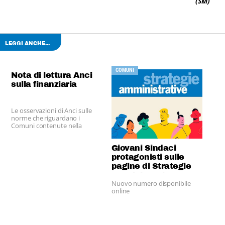
(SM)
LEGGI ANCHE...
COMUNI
Nota di lettura Anci
sulla finanziaria
Le osservazioni di Anci sulle
norme che riguardano i
Comuni contenute nella
recente manovra economica
Giovani Sindaci
protagonisti sulle
pagine di Strategie
Amministrative
Nuovo numero disponibile
online