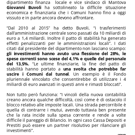
dipartimento finanza locale e vice sindaco di Mantova
Giovanni Buvoli
ha sottolineato la difficile situazione
economica e finanziaria che i Comuni hanno fino a oggi
vissuto e in parte ancora devono affrontare.
“Dal 2010 al 2015” ha detto Buvoli, “i trasferimenti
dall’amministrazione centrale sono passati da 10 miliardi di
euro a 1,4 miliardi. Inoltre il patto di stabilità ha generato
effetti penalizzanti per le amministrazioni locali”. I dati
citati dal presidente del dipartimento non lasciano scampo:
gli investimenti hanno avuto una flessione del 28%, le
spese correnti sono scese del 4,1% e quelle del personale
del 13,5%.
“Le ultime finanziarie, la fine del patto di
stabilità hanno portato a
una svolta che potrebbe far
uscire i Comuni dal tunnel
. Un esempio è il Fondo
pluriennale vincolato che consentirebbe di utilizzare i 4
miliardi di euro avanzati in questi anni e rimasti bloccati”.
Non tutto però funziona: “I vincoli della nuova contabilità
creano ancora qualche difficoltà, così come è di ostacolo il
blocco relativo alle imposte locali. Una strada percorribile è
quella di contrarre i mutui, avendo tuttavia ben presente
che la rata incide sulla spesa corrente e rende a volte
difficile il pareggio di Bilancio. In ogni caso Cassa Depositi e
Prestiti può essere un partner risolutivo per rilanciare gli
investimenti”.