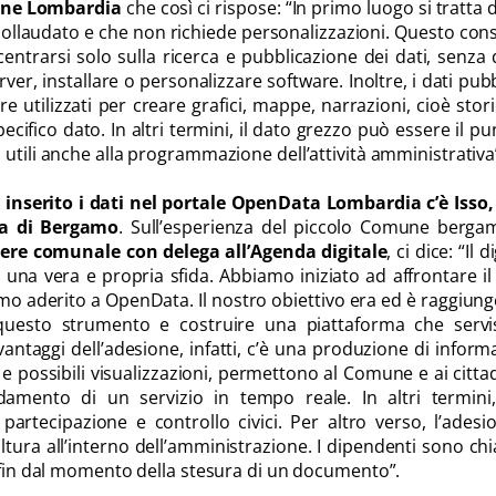
ione Lombardia
che così ci rispose: “In primo luogo si tratta 
ollaudato e che non richiede personalizzazioni. Questo con
entrarsi solo sulla ricerca e pubblicazione dei dati, senza
ver, installare o personalizzare software. Inoltre, i dati pubb
 utilizzati per creare grafici, mappe, narrazioni, cioè stor
cifico dato. In altri termini, il dato grezzo può essere il pu
utili anche alla programmazione dell’attività amministrativa
nserito i dati nel portale OpenData Lombardia c’è Isso, 
ia di Bergamo
. Sull’esperienza del piccolo Comune berga
iere comunale con delega all’Agenda digitale
, ci dice: “Il d
una vera e propria sfida. Abbiamo iniziato ad affrontare i
mo aderito a OpenData. Il nostro obiettivo era ed è raggiung
questo strumento e costruire una piattaforma che servi
i vantaggi dell’adesione, infatti, c’è una produzione di inform
 e possibili visualizzazioni, permettono al Comune e ai cittad
ndamento di un servizio in tempo reale. In altri termini
artecipazione e controllo civici. Per altro verso, l’adesi
ltura all’interno dell’amministrazione. I dipendenti sono ch
i fin dal momento della stesura di un documento”.