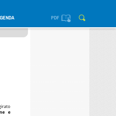
GENDA
PDF
irato
one e