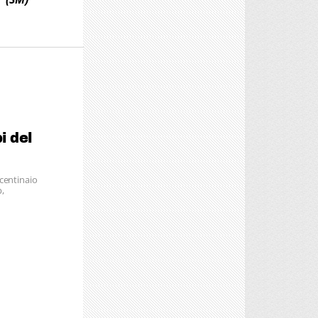
i del
centinaio
,