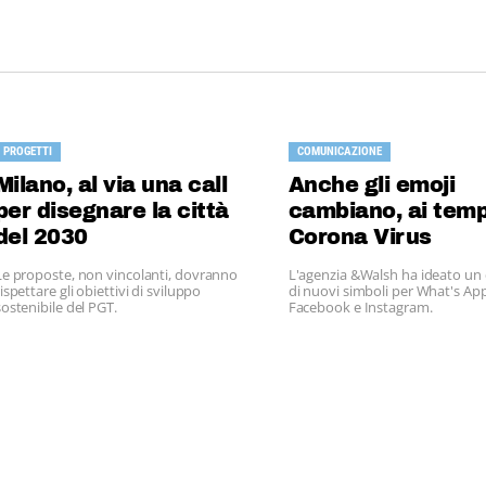
PROGETTI
COMUNICAZIONE
Milano, al via una call
Anche gli emoji
per disegnare la città
cambiano, ai temp
del 2030
Corona Virus
Le proposte, non vincolanti, dovranno
L'agenzia &Walsh ha ideato un 
rispettare gli obiettivi di sviluppo
di nuovi simboli per What's App
sostenibile del PGT.
Facebook e Instagram.