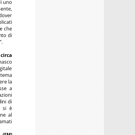
di uno
sente,
 dover
licati
ie che
nto di
”.
circa
masco
igitale
l tema
ere la
sse a
azioni
ini di
, si è
one al
iamati
(SM)