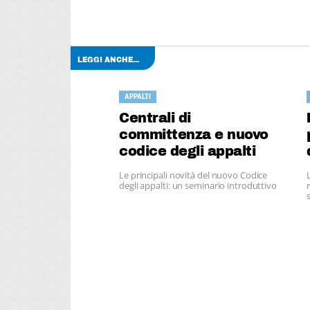
LEGGI ANCHE...
APPALTI
Centrali di
committenza e nuovo
codice degli appalti
Le principali novità del nuovo Codice
degli appalti: un seminario introduttivo