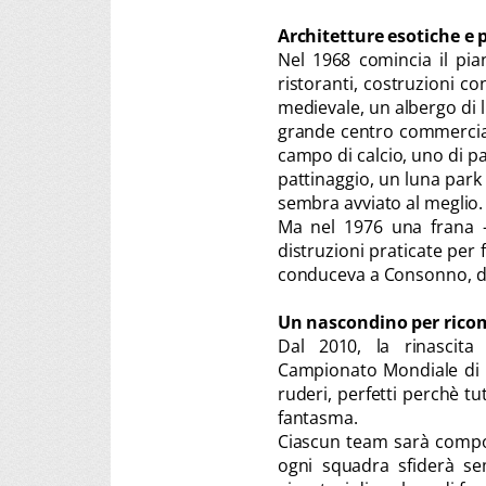
Architetture esotiche e p
Nel 1968 comincia il pi
ristoranti, costruzioni c
medievale, un albergo di l
grande centro commercial
campo di calcio, uno di pa
pattinaggio, un luna park 
sembra avviato al meglio.
Ma nel 1976 una frana - 
distruzioni praticate per 
conduceva a Consonno, de
Un nascondino per rico
Dal 2010, la rinascita
Campionato Mondiale di Na
ruderi, perfetti perchè tu
fantasma.
Ciascun team sarà compost
ogni squadra sfiderà se