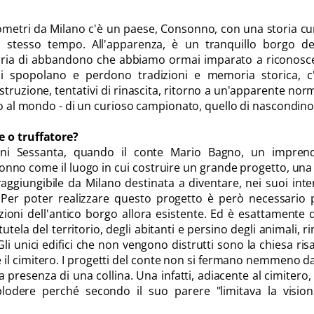
ometri da Milano c'è un paese, Consonno, con una storia cu
lo stesso tempo. All'apparenza, è un tranquillo borgo del
'aria di abbandono che abbiamo ormai imparato a riconosc
 si spopolano e perdono tradizioni e memoria storica, c
truzione, tentativi di rinascita, ritorno a un'apparente norm
aso al mondo - di un curioso campionato, quello di nascondino
 o truffatore?
nni Sessanta, quando il conte Mario Bagno, un imprend
no come il luogo in cui costruire un grande progetto, una 
aggiungibile da Milano destinata a diventare, nei suoi inten
 Per poter realizzare questo progetto è però necessario 
zioni dell'antico borgo allora esistente. Ed è esattamente 
utela del territorio, degli abitanti e persino degli animali, r
 Gli unici edifici che non vengono distrutti sono la chiesa ris
a e il cimitero. I progetti del conte non si fermano nemmeno d
a presenza di una collina. Una infatti, adiacente al cimitero,
lodere perché secondo il suo parere "limitava la vision