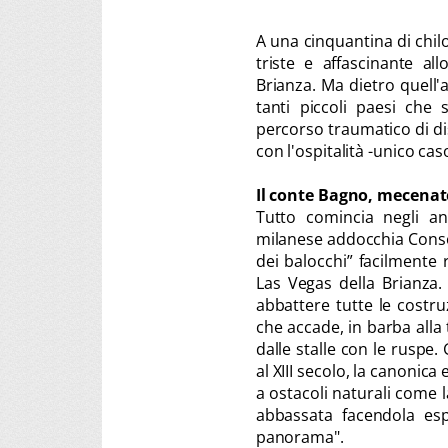
A una cinquantina di chil
triste e affascinante al
Brianza. Ma dietro quell
tanti piccoli paesi che
percorso traumatico di dis
con l'ospitalità -unico c
Il conte Bagno, mecenate
Tutto comincia negli a
milanese addocchia Conson
dei balocchi” facilmente r
Las Vegas della Brianza.
abbattere tutte le costru
che accade, in barba alla t
dalle stalle con le ruspe.
al XIII secolo, la canonic
a ostacoli naturali come l
abbassata facendola esp
panorama".