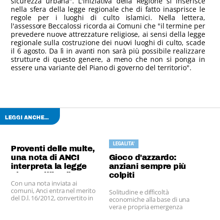
sicurezza urbana". L'iniziativa della Regione si inserisce
nella sfera della legge regionale che di fatto inasprisce le
regole per i luoghi di culto islamici. Nella lettera,
l'assessore Beccalossi ricorda ai Comuni che "il termine per
prevedere nuove attrezzature religiose, ai sensi della legge
regionale sulla costruzione dei nuovi luoghi di culto, scade
il 6 agosto. Da lì in avanti non sarà più possibile realizzare
strutture di questo genere, a meno che non si ponga in
essere una variante del Piano di governo del territorio".
LEGGI ANCHE...
LEGALITA'
Proventi delle multe,
una nota di ANCI
Gioco d'azzardo:
interpreta la legge
anziani sempre più
che modifica il
colpiti
Con una nota inviata ai
Codice della Strada
comuni, Anci entra nel merito
Solitudine e difficoltà
del D.l. 16/2012, convertito in
economiche alla base di una
Legge n. 44/2012 e pubblicato
vera e propria emergenza
in gazzetta Ufficiale il 28 aprile
sociale.