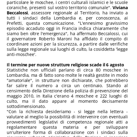
particolare le moschee, i centri culturali islamici e le scuole
coraniche, presenti sul vostro territorio comunale".
Viviana
Beccalossi
, assessore regionale al Territorio, ha inviato a
tutti i sindaci della Lombardia e, per conoscenza, ai
Prefetti, questa comunicazione. "L'ennesimo gravissimo
episodio accaduto oggi in Francia indica chiaramente che
siamo ben oltre l'emergenza", ha affermato Beccalossi, cui
il governatore Roberto Maroni ha affidato il compito di
coordinare azioni per la sicurezza, a partire dalle verifiche
sulla legge regionale sui luoghi di culto, la cosiddetta 'legge
anti-moschee'.
Il termine per nuove strutture religiose scade il 6 agosto
Statistiche non ufficiali parlano di circa 80 moschee in
Lombardia, ma di fatto sono molte le realtà gestite in modo
"amatoriale", in strutture non dichiarate, che potrebbero
far salire il numero a circa un centinaio. Stando al
censimento della Direzione della polizia di prevenzione del
maggio 2010, in Italia c'erano 4 moschee e 222 luoghi di
culto, ma il dato appare al momento decisamente
sottodimensionato.
"Con la richiesta desideriamo - si legge nella lettera -
valutare al meglio la possibilità di intervenire con eventuali
provvedimenti legislativi di competenza regionale atti a
regolamentare questa materia e per sviluppare
un'ulteriore forma di collaborazione con i sindaci sulla