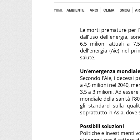
AMBIENTE
ANCI
CLIMA
SMOG
AR
TEMI:
Le morti premature per l'
dall'uso dell'energia, s
6,5 milioni attuali a 7,
dell'energia (Aie) nel p
salute.
Un'emergenza mondial
Secondo l'Aie, i decessi p
a 4,5 milioni nel 2040, m
3,5 a 3 milioni. Ad esser
mondiale della sanità l'80
gli standard sulla quali
soprattutto in Asia, dove s
Possibili soluzioni
Politiche e investimenti v