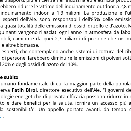
ei trasporti, più efficienza nell'industria ed elettricità prodo
otrebbero ridurre le vittime dell'inquinamento outdoor a 2,8 m
'inquinamento indoor a 1,3 milioni. La produzione e l'ut
i esperti dell'Aie, sono responsabili dell'85% delle emissi
la quasi totalità delle emissioni di ossidi di zolfo e d'azoto. M
nquinanti vengono rilasciati ogni anno in atmosfera da fabb
omobili, camion e da quei 2,7 miliardi di persone che nel
 e altre biomasse.
 esperti, che contemplano anche sistemi di cottura del ci
i di persone, farebbero diminuire le emissioni di polveri sotti
l 20% e degli ossidi di azoto del 10%.
re subito
tto umano fondamentale di cui la maggior parte della popol
serva
Fatih Birol
, direttore esecutivo dell'Aie. "I governi 
cnologie energetiche di provata efficacia possono ridurre i
to e dare benefici per la salute, fornire un accesso più
 la sostenibilità". Un appello portato avanti, da tempo 
ci
.