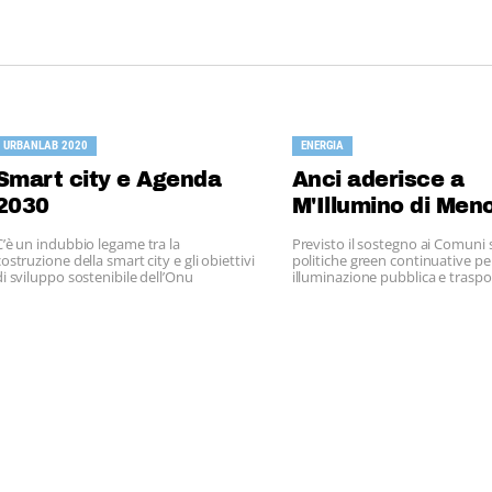
URBANLAB 2020
ENERGIA
Smart city e Agenda
Anci aderisce a
2030
M'Illumino di Men
C’è un indubbio legame tra la
Previsto il sostegno ai Comuni 
costruzione della smart city e gli obiettivi
politiche green continuative pe
di sviluppo sostenibile dell’Onu
illuminazione pubblica e traspor