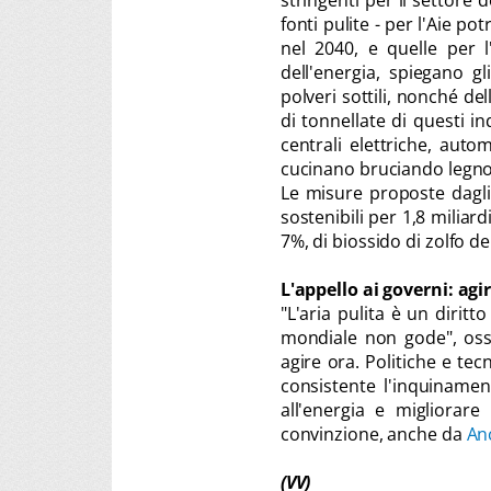
stringenti per il settore d
fonti pulite - per l'Aie p
nel 2040, e quelle per l
dell'energia, spiegano gl
polveri sottili, nonché del
di tonnellate di questi i
centrali elettriche, aut
cucinano bruciando legno
Le misure proposte dagli
sostenibili per 1,8 miliard
7%, di biossido di zolfo de
L'appello ai governi: agi
"L'aria pulita è un diri
mondiale non gode", os
agire ora. Politiche e te
consistente l'inquinamen
all'energia e migliorare
convinzione, anche da
An
(VV)