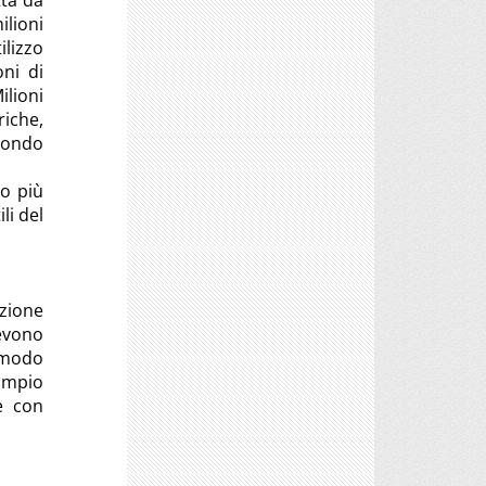
tta da
ilioni
ilizzo
oni di
ilioni
riche,
 mondo
bo più
li del
azione
devono
n modo
 ampio
e con