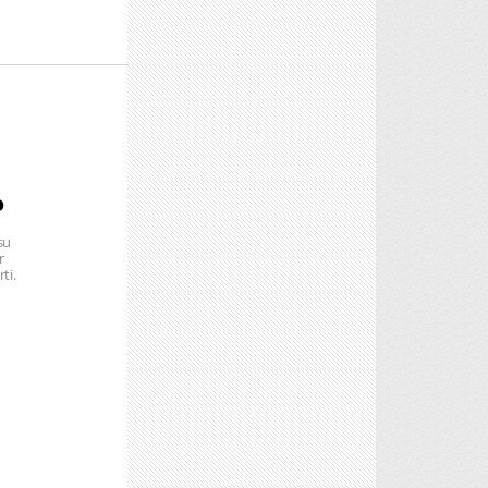
o
su
r
ti.