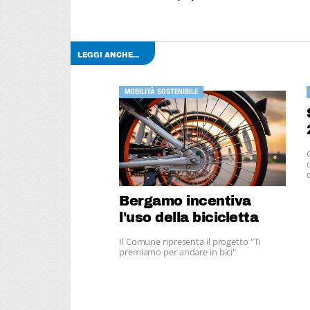
LEGGI ANCHE...
MOBILITÀ SOSTENIBILE
Bergamo incentiva
l'uso della bicicletta
Il Comune ripresenta il progetto "Ti
premiamo per andare in bici"