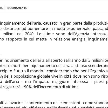
IA
INQUINAMENTO
inquinamento dell'aria, causato in gran parte dalla produz
ono destinate ad aumentare in modo esponenziale, passand
5 milioni nel 2040. Le stime sono dell'Agenzia internazi
rimo rapporto in cui mette in relazione energia, inquinam
e
er inquinamento dell'aria all'aperto saliranno dai 3 milioni o
entre le morti per inquinamento dell'aria al chiuso scendera
e colpito è tutto il mondo - considerando che per l'Organizz
% della popolazione globale vive in città dove non sono risp
tà dell'aria - ma l'impatto maggiore interessa i paesi p
i registrerà il 90% dell'incremento di vittime.
olti a favorire il contenimento delle emissioni - come standa