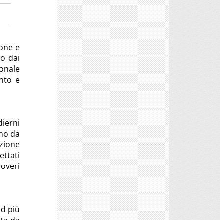
ione e
o dai
onale
ento e
dierni
nno da
azione
ettati
overi
rd più