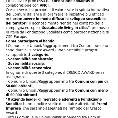
L’iniziativa è promossa da
Fondazione Sodalitas
in
collaborazione con
ANCI
.
Cresco Award si propone di valorizzare la spinta innovativa
dei Comuni italiani e di premiare le iniziative più efficaci
nel
promuovere in modo diffuso lo sviluppo sostenibile
dei territori
. Il riconoscimento rientra nel contesto della
campagna europea “
Sustainable
living in cities
”, promossa
in Italia da Fondazione Sodalitas come partner nazionale di
CSR Europe.
Come partecipare al bando
I Comuni e le Unioni/Raggruppamenti tra Comuni possono
candidare al
“
Cresco Award Città Sostenibili” progetti
sviluppati in
3 categorie
:
-
Sostenibilità ambientale;
-
Sostenibilità sociale;
-
Sostenibilità economica
.
In ognuna di queste 3 categorie, il CRESCO AWARD verrà
assegnato a:
- Comuni o Unioni/Raggruppamenti tra
Comuni con più di
50.000 abitanti
;
- Comuni o Unioni/Raggruppamenti tra
Comuni con meno
di 50.000 abitanti
.
10 aziende leader di mercato e aderenti a Fondazione
Sodalitas
hanno inoltre scelto di istituire altrettanti
Premi
Impresa
, che saranno assegnati nell’ambito del Cresco
Award.
Tutti i Comuni e le Unioni/Raggruppamenti tra Comuni