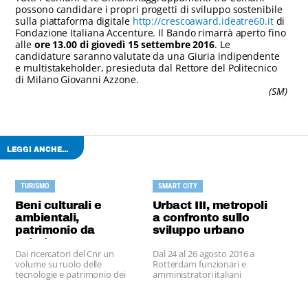
possono candidare i propri progetti di sviluppo sostenibile
sulla piattaforma digitale
http://crescoaward.ideatre60.it
di
Fondazione Italiana Accenture. Il Bando rimarrà aperto fino
alle
ore 13.00 di giovedì 15 settembre 2016
.
Le
candidature saranno valutate da una Giuria indipendente
e multistakeholder, presieduta dal Rettore del Politecnico
di Milano Giovanni Azzone.
(SM)
LEGGI ANCHE...
TURISMO
SMART CITY
Beni culturali e
Urbact III, metropoli
ambientali,
a confronto sullo
patrimonio da
sviluppo urbano
valorizzare
Dai ricercatori del Cnr un
Dal 24 al 26 agosto 2016 a
volume su ruolo delle
Rotterdam funzionari e
tecnologie e patrimonio dei
amministratori italiani
Piccoli Comuni nel turismo
partecipano alla Summer
University.