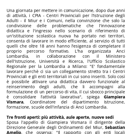
Una giornata per mettere in comunicazione, dopo due anni
di attività, i CPIA - Centri Provinciali per l'Istruzione degli
Adulti - il Miur e i Comuni, nella convinzione che solo la
condivisione delle problematiche che l'innovazione
didattica e l'ingresso nello scenario di riferimento di
un'istituzione scolastica nuova ha portato nei territori,
consenta di lavorare in modo efficiente, al servizio di tutti
quelli che oltre 18 anni hanno l'esigenza di completare il
proprio percorso formativo. L'ha organizzata Anci
Lombardia, in collaborazione con il Ministero
dell'Istruzione, Università e Ricerca, l'Ufficio Scolastico
Regionale per la Lombardia a Milano: "E' fondamentale
lavorare perchè ci sia un collegamento stretto tra i Centri
Provinciali e gli enti territoriali in cui sono inseriti. Solo così
è possibile attivare una didattica davvero funzionale al
reinserimento degli adulti, che li accompagni alla
formulazione di un percorso di vita, il cui sbocco principale
è consolidare l'attività lavorativa", spiega
Giampiera
Vismara
, Coordinatore del dipartimento Istruzione,
formazione, scuole dell'infanzia di Anci Lombardia.
Tre fronti aperti: più attività, aule aperte, nuove sedi
Sposa l'appello di Giampiera Vismara il dirigente della
Direzione Generale degli Ordinamenti del Miur,
Sebastian
Amelio
, che osserva: "Il rapporto con gli enti locali