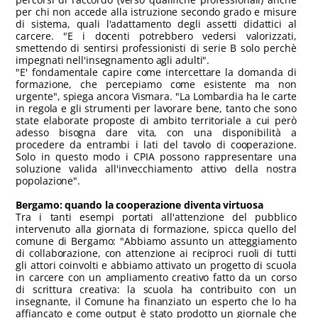
per chi non accede alla istruzione secondo grado e misure
di sistema, quali l'adattamento degli assetti didattici al
carcere. "E i docenti potrebbero vedersi valorizzati,
smettendo di sentirsi professionisti di serie B solo perchè
impegnati nell'insegnamento agli adulti".
"E' fondamentale capire come intercettare la domanda di
formazione, che percepiamo come esistente ma non
urgente", spiega ancora Vismara. "La Lombardia ha le carte
in regola e gli strumenti per lavorare bene, tanto che sono
state elaborate proposte di ambito territoriale a cui però
adesso bisogna dare vita, con una disponibilità a
procedere da entrambi i lati del tavolo di cooperazione.
Solo in questo modo i CPIA possono rappresentare una
soluzione valida all'invecchiamento attivo della nostra
popolazione".
Bergamo: quando la cooperazione diventa virtuosa
Tra i tanti esempi portati all'attenzione del pubblico
intervenuto alla giornata di formazione, spicca quello del
comune di Bergamo: "Abbiamo assunto un atteggiamento
di collaborazione, con attenzione ai reciproci ruoli di tutti
gli attori coinvolti e abbiamo attivato un progetto di scuola
in carcere con un ampliamento creativo fatto da un corso
di scrittura creativa: la scuola ha contribuito con un
insegnante, il Comune ha finanziato un esperto che lo ha
affiancato e come output è stato prodotto un giornale che