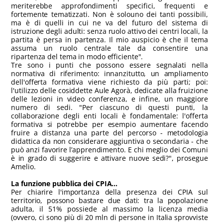
meriterebbe approfondimenti specifici, frequenti e
fortemente tematizzati. Non è solouno dei tanti possibili,
ma è di quelli in cui ne va del futuro del sistema di
istruzione degli adulti: senza ruolo attivo dei centri locali, la
partita è persa in partenza. Il mio auspicio è che il tema
assuma un ruolo centrale tale da consentire una
ripartenza del tema in modo efficiente".
Tre sono i punti che possono essere segnalati nella
normativa di riferimento: innanzitutto, un ampliamento
dell'offerta formativa viene richiesto da più parti; poi:
l'utilizzo delle cosiddette Aule Agorà, dedicate alla fruizione
delle lezioni in video conferenza, e infine, un maggiore
numero di sedi. "Per ciascuno di questi punti, la
collaborazione degli enti locali è fondamentale: l'offerta
formativa si potrebbe per esempio aumentare facendo
fruire a distanza una parte del percorso - metodologia
didattica da non considerare aggiuntiva o secondaria - che
può anzi favorire l’apprendimento. E chi meglio dei Comuni
è in grado di suggerire e attivare nuove sedi?", prosegue
Amelio.
La funzione pubblica dei CPIA...
Per chiarire l'importanza della presenza dei CPIA sul
territorio, possono bastare due dati: tra la popolazione
adulta, il 51% possiede al massimo la licenza media
(ovvero, ci sono più di 20 mln di persone in Italia sprovviste