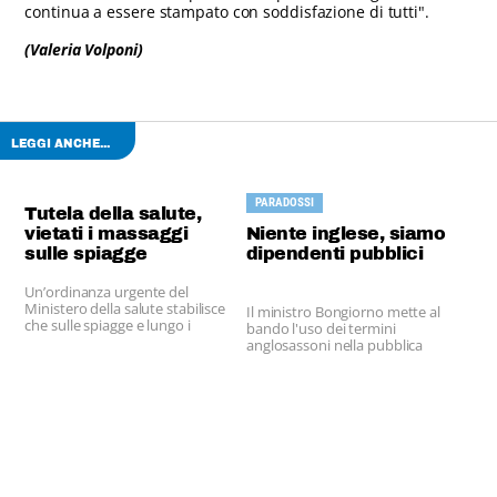
continua a essere stampato con soddisfazione di tutti".
(Valeria Volponi)
LEGGI ANCHE...
PARADOSSI
Tutela della salute,
vietati i massaggi
Niente inglese, siamo
sulle spiagge
dipendenti pubblici
Un’ordinanza urgente del
Ministero della salute stabilisce
Il ministro Bongiorno mette al
che sulle spiagge e lungo i
bando l'uso dei termini
litorali lacustri e fluviali è
anglosassoni nella pubblica
vietato offrire massaggi estetici
amministrazione.
o terapeutici da parte di
soggetti ambulanti