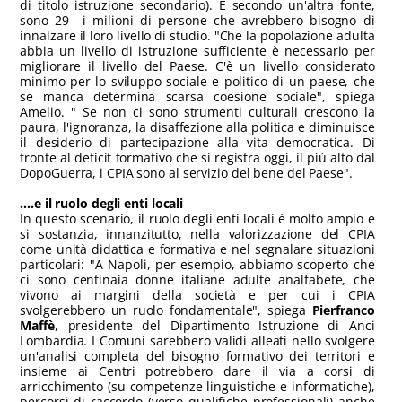
di titolo istruzione secondario). E secondo un'altra fonte,
sono 29 i milioni di persone che avrebbero bisogno di
innalzare il loro livello di studio. "Che la popolazione adulta
abbia un livello di istruzione sufficiente è necessario per
migliorare il livello del Paese. C'è un livello considerato
minimo per lo sviluppo sociale e politico di un paese, che
se manca determina scarsa coesione sociale", spiega
Amelio. " Se non ci sono strumenti culturali crescono la
paura, l'ignoranza, la disaffezione alla politica e diminuisce
il desiderio di partecipazione alla vita democratica. Di
fronte al deficit formativo che si registra oggi, il più alto dal
DopoGuerra, i CPIA sono al servizio del bene del Paese".
....e il ruolo degli enti locali
In questo scenario, il ruolo degli enti locali è molto ampio e
si sostanzia, innanzitutto, nella valorizzazione del CPIA
come unità didattica e formativa e nel segnalare situazioni
particolari: "A Napoli, per esempio, abbiamo scoperto che
ci sono centinaia donne italiane adulte analfabete, che
vivono ai margini della società e per cui i CPIA
svolgerebbero un ruolo fondamentale", spiega
Pierfranco
Maffè
, presidente del Dipartimento Istruzione di Anci
Lombardia. I Comuni sarebbero validi alleati nello svolgere
un'analisi completa del bisogno formativo dei territori e
insieme ai Centri potrebbero dare il via a corsi di
arricchimento (su competenze linguistiche e informatiche),
percorsi di raccordo (verso qualifiche professionali) anche