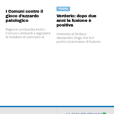
FUSIONI
I Comuni contro il
gioco d’azzardo
Verderio: dopo due
patologico
anni la fusione è
positiva
Regione Lombardia invita i
Comuni Lombardi a segnalare
Intervista al Sindaco
le iniziative di contrasto al
Alessandro Origo che fa il
gioco d’azzardo patologico che
punto sul processo di fusione
le singole amministrazioni
intraprendono, sul sito
tematico NO SLOT
www.noslot.regione.lombardia.it
affinché questo diventi una
vetrina per le azioni sostenute
da Regione Lombardia o dagli
Enti del territorio lombardo.