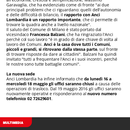
Garavaglia, che ha evidenziato come di fronte "ai due
principali problemi che ci riguardano: quelli dell'autonomia
e delle difficoltà di bilancio, il
rapporto con Anci
Lombardia è un rapporto importante
, che ci permette di
trovare la quadra anche a livello nazionale".
Il saluto del Comune di Milano è stato portato dal
vicesindaco
Francesca Balzani
, che ha ringraziato l'Anci
perchè col suo lavoro "è in grado di dare chiave di volta al
lavoro dei Comuni.
Anci è la casa dove tutti i Comuni,
piccoli e grandi, si ritrovano dalla stessa parte
, sul fronte
di trovare risposte da dare ai cittadini". Balzani ha quindi
invitato "tutti a frequentare l'Anci e i suoi incontri, perché
le nostre sono tutte battaglie comuni".
La nuova sede
Anci Lombardia ha infine informato che
da lunedì 16 a
mercoledì 18 maggio gli uffici saranno chiusi
a causa delle
operazioni di trasloco. Dal 19 maggio 2016 gli uffici saranno
nuovamente operativi e risponderanno al
nuovo numero
telefonico 02 72629601
.
MULTIMEDIA