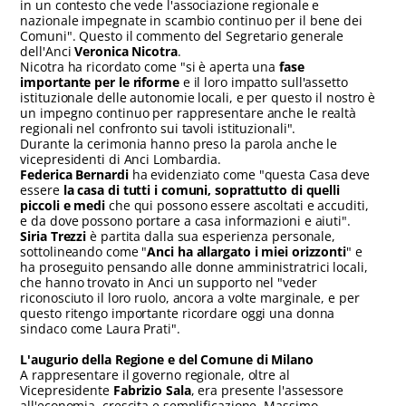
in un contesto che vede l'associazione regionale e
nazionale impegnate in scambio continuo per il bene dei
Comuni". Questo il commento del Segretario generale
dell'Anci
Veronica Nicotra
.
Nicotra ha ricordato come "si è aperta una
fase
importante per le riforme
e il loro impatto sull'assetto
istituzionale delle autonomie locali, e per questo il nostro è
un impegno continuo per rappresentare anche le realtà
regionali nel confronto sui tavoli istituzionali".
Durante la cerimonia hanno preso la parola anche le
vicepresidenti di Anci Lombardia.
Federica Bernardi
ha evidenziato come "questa Casa deve
essere
la casa di tutti i comuni, soprattutto di quelli
piccoli e medi
che qui possono essere ascoltati e accuditi,
e da dove possono portare a casa informazioni e aiuti".
Siria Trezzi
è partita dalla sua esperienza personale,
sottolineando come "
Anci ha allargato i miei orizzonti
" e
ha proseguito pensando alle donne amministratrici locali,
che hanno trovato in Anci un supporto nel "veder
riconosciuto il loro ruolo, ancora a volte marginale, e per
questo ritengo importante ricordare oggi una donna
sindaco come Laura Prati".
L'augurio della Regione e del Comune di Milano
A rappresentare il governo regionale, oltre al
Vicepresidente
Fabrizio Sala
, era presente l'assessore
all'economia, crescita e semplificazione, Massimo