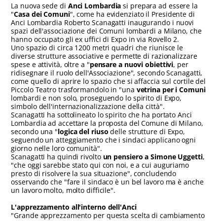
La nuova sede di
Anci Lombardia
si prepara ad essere la
"
Casa dei Comuni
", come ha evidenziato il Presidente di
Anci Lombardia Roberto Scanagatti inaugurando i nuovi
spazi dell'associazione dei Comuni lombardi a Milano, che
hanno occupato gli ex uffici di Expo in via Rovello 2.
Uno spazio di circa 1200 metri quadri che riunisce le
diverse strutture associative e permette di razionalizzare
spese e attività, oltre a "
pensare a nuovi obiettivi
, per
ridisegnare il ruolo dell'Associazione", secondo Scanagatti,
come quello di aprire lo spazio che si affaccia sul cortile del
Piccolo Teatro trasformandolo in "una
vetrina per i Comuni
lombardi e non solo, proseguendo lo spirito di Expo,
simbolo dell'internazionalizzazione della città".
Scanagatti ha sottolineato lo spirito che ha portato Anci
Lombardia ad accettare la proposta del Comune di Milano,
secondo una "
logica del riuso
delle strutture di Expo,
seguendo un atteggiamento che i sindaci applicano ogni
giorno nelle loro comunità".
Scanagatti ha quindi rivolto
un pensiero a Simone Uggetti
,
"che oggi sarebbe stato qui con noi, e a cui auguriamo
presto di risolvere la sua situazione", concludendo
osservando che "fare il sindaco è un bel lavoro ma è anche
un lavoro molto, molto difficile".
L'apprezzamento all'interno dell'Anci
"Grande apprezzamento per questa scelta di cambiamento