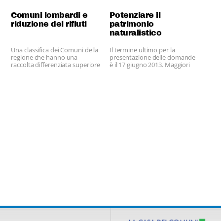
Comuni lombardi e
Potenziare il
riduzione dei rifiuti
patrimonio
naturalistico
Una classifica dei Comuni della
Il termine ultimo per la
regione che hanno una
presentazione delle domande
raccolta differenziata superiore
è il 17 giugno 2013. Maggiori
al 65% e producono pochi
info su
rifiuti. Per la maggior parte
www.fondazionecariplo.it
sono piccoli Comuni,