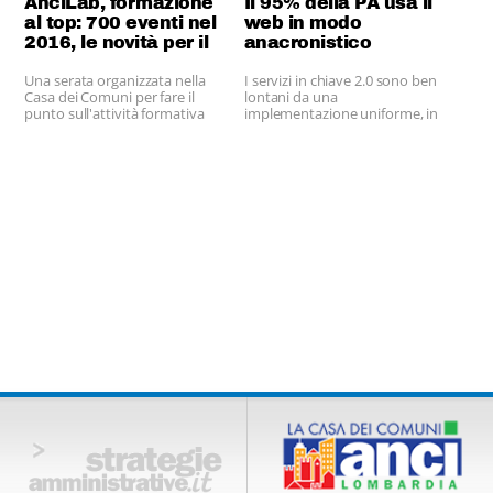
AnciLab, formazione
Il 95% della PA usa il
al top: 700 eventi nel
web in modo
2016, le novità per il
anacronistico
2017
Una serata organizzata nella
I servizi in chiave 2.0 sono ben
Casa dei Comuni per fare il
lontani da una
punto sull'attività formativa
implementazione uniforme, in
dell'azienda di Anci Lombardia
particolare sul mobile.