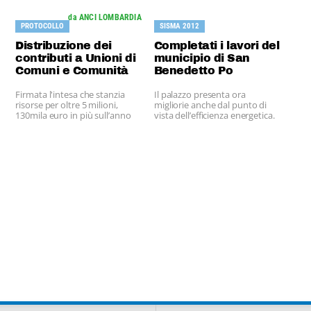
da ANCI LOMBARDIA
PROTOCOLLO
SISMA 2012
Distribuzione dei
Completati i lavori del
contributi a Unioni di
municipio di San
Comuni e Comunità
Benedetto Po
Montane
Firmata l'intesa che stanzia
Il palazzo presenta ora
risorse per oltre 5 milioni,
migliorie anche dal punto di
130mila euro in più sull’anno
vista dell’efficienza energetica.
precedente.