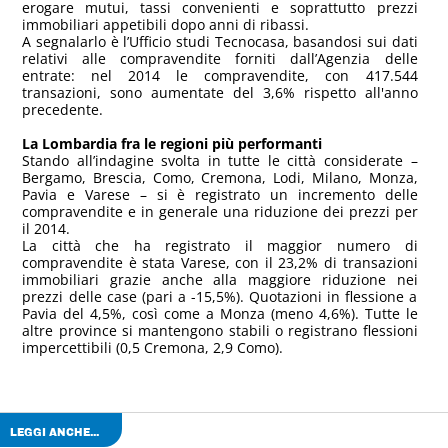
erogare mutui, tassi convenienti e soprattutto prezzi
immobiliari appetibili dopo anni di ribassi.
A segnalarlo è l’Ufficio studi Tecnocasa, basandosi sui dati
relativi alle compravendite forniti dall’Agenzia delle
entrate: nel 2014 le compravendite, con 417.544
transazioni, sono aumentate del 3,6% rispetto all'anno
precedente.
La Lombardia fra le regioni più performanti
Stando all’indagine svolta in tutte le città considerate –
Bergamo, Brescia, Como, Cremona, Lodi, Milano, Monza,
Pavia e Varese – si è registrato un incremento delle
compravendite e in generale una riduzione dei prezzi per
il 2014.
La città che ha registrato il maggior numero di
compravendite è stata Varese, con il 23,2% di transazioni
immobiliari grazie anche alla maggiore riduzione nei
prezzi delle case (pari a -15,5%). Quotazioni in flessione a
Pavia del 4,5%, così come a Monza (meno 4,6%). Tutte le
altre province si mantengono stabili o registrano flessioni
impercettibili (0,5 Cremona, 2,9 Como).
LEGGI ANCHE...