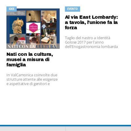
IDEE
EVENTO
Al via East Lombardy:
a tavola, l'unione fa la
forza
Taglio del nastro a Identità
Golose 2017 per l'anno
dell'Enogastronomia lombarda
che unisce Bergamo, Brescia,
Nati con la cultura,
Mantova e Cremona.
musei a misura di
famiglia
In ValCamonica coinvolte due
strutture attente alle esigenze
e aspettative di genitori e
bimbi piccoli.