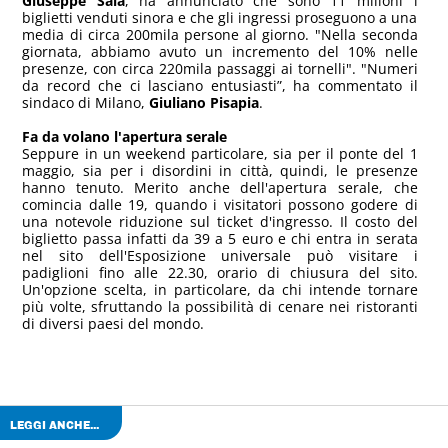
Giuseppe Sala
, ha annunciato che sono 11 milioni i
biglietti venduti sinora e che gli ingressi proseguono a una
media di circa 200mila persone al giorno. "Nella seconda
giornata, abbiamo avuto un incremento del 10% nelle
presenze, con circa 220mila passaggi ai tornelli". "Numeri
da record che ci lasciano entusiasti”, ha commentato il
sindaco di Milano,
Giuliano Pisapia
.
Fa da volano l'apertura serale
Seppure in un weekend particolare, sia per il ponte del 1
maggio, sia per i disordini in città, quindi, le presenze
hanno tenuto. Merito anche dell'apertura serale, che
comincia dalle 19, quando i visitatori possono godere di
una notevole riduzione sul ticket d'ingresso. Il costo del
biglietto passa infatti da 39 a 5 euro e chi entra in serata
nel sito dell'Esposizione universale può visitare i
padiglioni fino alle 22.30, orario di chiusura del sito.
Un'opzione scelta, in particolare, da chi intende tornare
più volte, sfruttando la possibilità di cenare nei ristoranti
di diversi paesi del mondo.
LEGGI ANCHE...