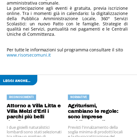
amministrativa comunale.
La partecipazione agli eventi è gratuita, previa iscrizione
online. Tra i momenti già in calendario: la digitalizzazione
della Pubblica Amministrazione Locale, 360° Servizi
Scolastici: un nuovo Patto con le famiglie. Strategie di
qualità nei Servizi, puntualità nei pagamenti e le Centrali
Uniche di Committenza.
Per tutte le informazioni sul programma consultare il sito
www.risorsecomuni.it
LEGGI ANCHE...
RICONOSCIMENTI
NORMATIVE
Attorno a Villa Litta e
Agriturismi,
Villa Melzi d'Eril i
cambiano le regole:
parchi più belli
sono imprese
d'Italia
multifunzionali
I due gioielli naturalistici
Previsti l'innalzamento della
lombardi sono stati selezionati
soglia minima di prodotti locali
tra oltre un migliaio di
e la sburocratizzazione del