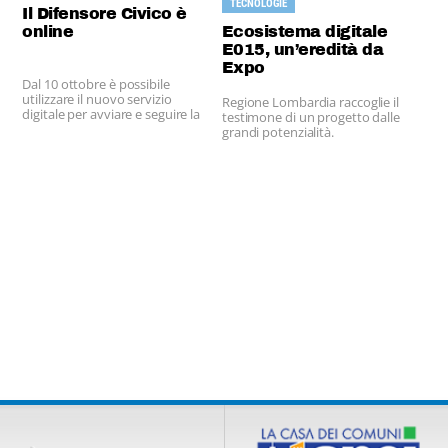
TECNOLOGIE
Il Difensore Civico è
online
Ecosistema digitale
E015, un’eredità da
Expo
Dal 10 ottobre è possibile
utilizzare il nuovo servizio
Regione Lombardia raccoglie il
digitale per avviare e seguire la
testimone di un progetto dalle
propria pratica online senza
grandi potenzialità.
bisogno di muoversi di casa