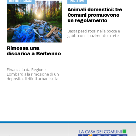
RIUFIUTI URBANI
INIZIATIVE
Animali domestici: tre
Comuni promuovono
un regolamento
Basta pesci rossi nella bocce e
gabbi con il pavimento a rete
Rimossa una
discarica a Berbenno
Finanziata da Regione
Lombardia la rimozione di un
deposito di rifiuti urbani sulla
sponda di un torrente