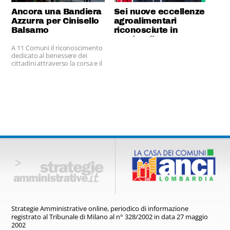
Ancora una Bandiera
Sei nuove eccellenze
Azzurra per Cinisello
agroalimentari
Balsamo
riconosciute in
Lombardia
A 11 Comuni il riconoscimento
dedicato al benessere dei
cittadini attraverso la corsa e il
cammino
Strategie Amministrative online,
periodico di informazione
registrato
al Tribunale di Milano al n° 328/2002
in data 27 maggio
2002