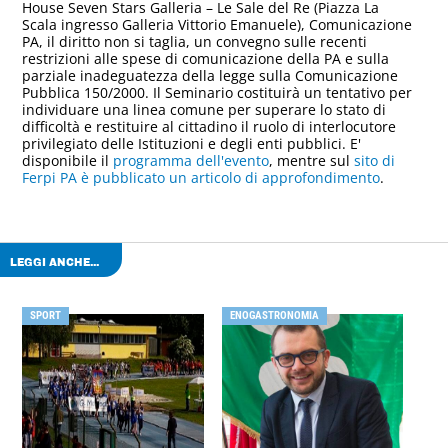
House Seven Stars Galleria – Le Sale del Re (Piazza La
Scala ingresso Galleria Vittorio Emanuele), Comunicazione
PA, il diritto non si taglia, un convegno sulle recenti
restrizioni alle spese di comunicazione della PA e sulla
parziale inadeguatezza della legge sulla Comunicazione
Pubblica 150/2000. Il Seminario costituirà un tentativo per
individuare una linea comune per superare lo stato di
difficoltà e restituire al cittadino il ruolo di interlocutore
privilegiato delle Istituzioni e degli enti pubblici. E'
disponibile il
programma dell'evento
, mentre sul
sito di
Ferpi PA è pubblicato un articolo di approfondimento
.
LEGGI ANCHE...
SPORT
ENOGASTRONOMIA