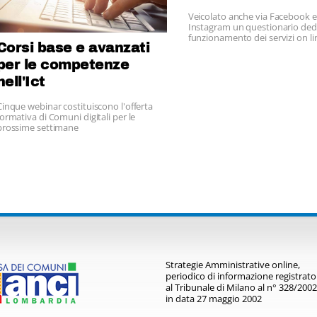
code
Veicolato anche via Facebook e
Instagram un questionario dedi
funzionamento dei servizi on li
Corsi base e avanzati
per le competenze
nell'Ict
Cinque webinar costituiscono l'offerta
formativa di Comuni digitali per le
prossime settimane
Strategie Amministrative online,
periodico di informazione registrato
al Tribunale di Milano al n° 328/2002
in data 27 maggio 2002