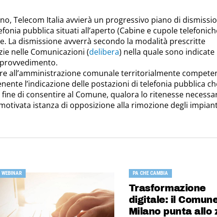
gno, Telecom Italia avvierà un progressivo piano di dismissio
lefonia pubblica situati all’aperto (Cabine e cupole telefonich
ale. La dismissione avverrà secondo la modalità prescritte
zie nelle Comunicazioni (
delibera
) nella quale sono indicate 
l provvedimento.
iare all’amministrazione comunale territorialmente compete
nte l’indicazione delle postazioni di telefonia pubblica ch
fine di consentire al Comune, qualora lo ritenesse necessar
 motivata istanza di opposizione alla rimozione degli impiant
WEBINAR
PA CHE CAMBIA
Trasformazione
digitale: il Comune
Milano punta allo 