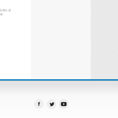
cato al
ne.