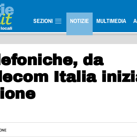
SEZIONI
NOTIZIE
MULTIMEDIA
A
lefoniche, da
ecom Italia iniz
sione
IONE