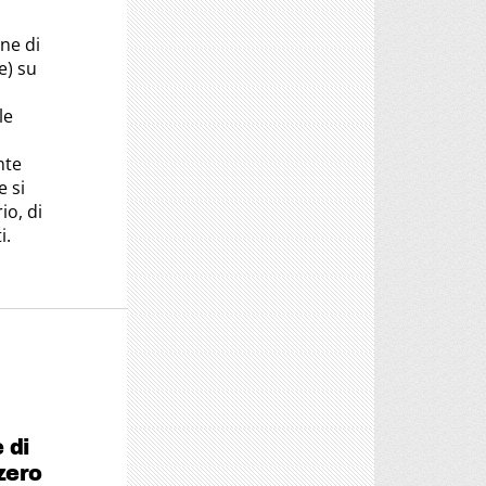
ne di
e) su
le
nte
e si
io, di
i.
 di
zero