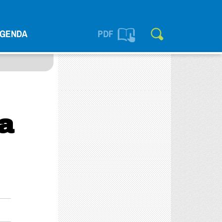
GENDA
PDF
ia