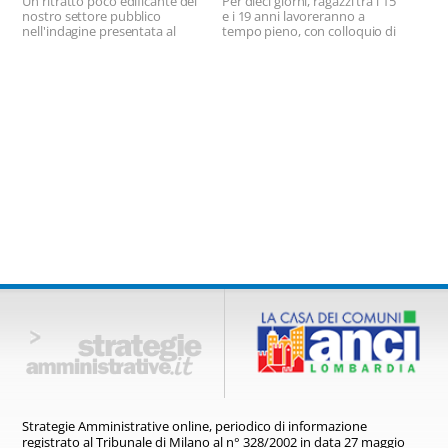
Un ritratto poco edificante del
Per dieci giorni, ragazzi tra i 15
poco sostenibile
nostro settore pubblico
e i 19 anni lavoreranno a
nell'indagine presentata al
tempo pieno, con colloquio di
Forum PA 2017.
verifica finale.
Strategie Amministrative online,
periodico di informazione
registrato
al Tribunale di Milano al n° 328/2002
in data 27 maggio