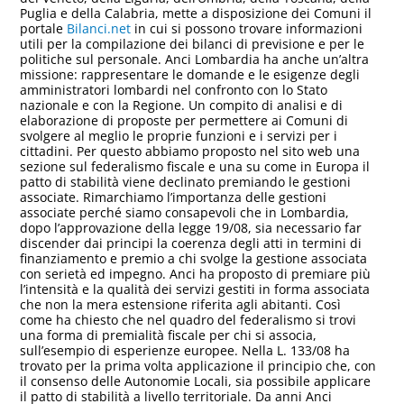
Puglia e della Calabria, mette a disposizione dei Comuni il
portale
Bilanci.net
in cui si possono trovare informazioni
utili per la compilazione dei bilanci di previsione e per le
politiche sul personale. Anci Lombardia ha anche un’altra
missione: rappresentare le domande e le esigenze degli
amministratori lombardi nel confronto con lo Stato
nazionale e con la Regione. Un compito di analisi e di
elaborazione di proposte per permettere ai Comuni di
svolgere al meglio le proprie funzioni e i servizi per i
cittadini. Per questo abbiamo proposto nel sito web una
sezione sul federalismo fiscale e una su come in Europa il
patto di stabilità viene declinato premiando le gestioni
associate. Rimarchiamo l’importanza delle gestioni
associate perché siamo consapevoli che in Lombardia,
dopo l’approvazione della legge 19/08, sia necessario far
discender dai principi la coerenza degli atti in termini di
finanziamento e premio a chi svolge la gestione associata
con serietà ed impegno. Anci ha proposto di premiare più
l’intensità e la qualità dei servizi gestiti in forma associata
che non la mera estensione riferita agli abitanti. Così
come ha chiesto che nel quadro del federalismo si trovi
una forma di premialità fiscale per chi si associa,
sull’esempio di esperienze europee. Nella L. 133/08 ha
trovato per la prima volta applicazione il principio che, con
il consenso delle Autonomie Locali, sia possibile applicare
il patto di stabilità a livello territoriale. Da anni Anci