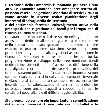
Il territorio della Lombardia è montano per oltre il suo
40%. Le Comunità Montane, aree omogenee territoriali,
possono essere una gestione associata di servizi virtuosa
come accade in diverse realtà: pianificazione degli
interventi di salvaguardia del territorio
e del patrimonio forestale, coinvolgimento attivo nella
predisposizione e gestione dei bandi per l’erogazione di
risorse. Lei cosa ne pensa?
Da Governatore ho scelto di dare spazio nella giunta ad un
assessorato dedicato alla montagna e tra le competenze
dello stesso – che sarà guidato da un amministratore
esperto e pratico come Massimo Sertori – ci sono
primariamente gli enti locali, le gestioni associate (come le
Comunità Montane) e tutte le politiche di tutela,
programmazione e sviluppo delle aree montane: bandi
dedicati, investimenti nelle infrastrutture, diffusione della
rete digitale, coordinamento dei servizi e promozione del
turismo saranno politiche di fondamentale importanza non
solo per risolvere la crisi in cui versa il comparto invernale
e rilanciare al contempo anche quello estivo, ma anche
incentivi per la valorizzazione di territori splendidi che
purtroppo sono anche soggetti a spopolamento per le
condizioni geografiche e di difficile raggiungibilità.
Sta diventando sempre più importante la semplificazione
dei processi burocratici, non solo per i cittadini e le