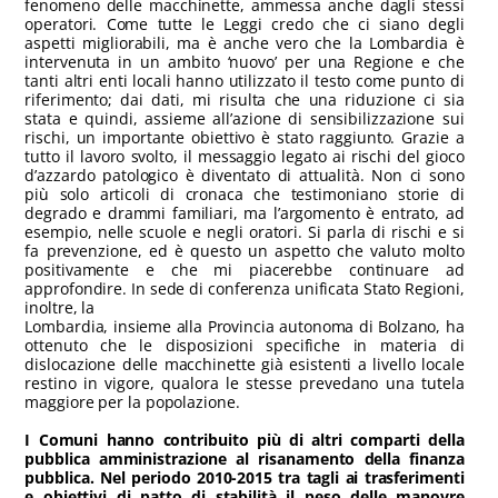
fenomeno delle macchinette, ammessa anche dagli stessi
operatori. Come tutte le Leggi credo che ci siano degli
aspetti migliorabili, ma è anche vero che la Lombardia è
intervenuta in un ambito ‘nuovo’ per una Regione e che
tanti altri enti locali hanno utilizzato il testo come punto di
riferimento; dai dati, mi risulta che una riduzione ci sia
stata e quindi, assieme all’azione di sensibilizzazione sui
rischi, un importante obiettivo è stato raggiunto. Grazie a
tutto il lavoro svolto, il messaggio legato ai rischi del gioco
d’azzardo patologico è diventato di attualità. Non ci sono
più solo articoli di cronaca che testimoniano storie di
degrado e drammi familiari, ma l’argomento è entrato, ad
esempio, nelle scuole e negli oratori. Si parla di rischi e si
fa prevenzione, ed è questo un aspetto che valuto molto
positivamente e che mi piacerebbe continuare ad
approfondire. In sede di conferenza unificata Stato Regioni,
inoltre, la
Lombardia, insieme alla Provincia autonoma di Bolzano, ha
ottenuto che le disposizioni specifiche in materia di
dislocazione delle macchinette già esistenti a livello locale
restino in vigore, qualora le stesse prevedano una tutela
maggiore per la popolazione.
I Comuni hanno contribuito più di altri comparti della
pubblica amministrazione al risanamento della finanza
pubblica. Nel periodo 2010-2015 tra tagli ai trasferimenti
e obiettivi di patto di stabilità il peso delle manovre