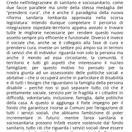
Credo nell’integrazione di sanitario e sociosanitario, come
due facce parallele ma unite della stessa medaglia del
“prendersi cura”, che è anche il paradigma della nuova
riforma sanitaria lombarda approvata nella scorsa
legislatura. Intendo dunque completare il percorso di
integrazione ospedale-territorio appena avviato e trovare
tutte le migliorie necessarie per rendere questo nuovo
assetto sempre più efficiente e funzionale. Diverso è invece
il sociale che, anche se è collegato alla fase di cura e
prendersi cura, investe un settore più ampio sia in termini
di servizi che di individui: riguarda non solo la persona ma
anche il mondo ad essa circostante, la comunità, il
territorio e tutti gli aspetti che interessano il nucleo
famigliare; per questo motivo ho pensato per la
nostra giunta ad un assessorato delle politiche sociali e
abitative – che si occuperà anche in particolare di disabilità
e di tutti i bisogni che riguardano la famiglia della persona
disabile – perché non si può separare tutto ciò che è
prettamente sociale, servizio per le fragilità e i cittadini in
difficoltà, volontariato, inclusione, famiglia, dalle politiche
della casa. A questo si aggiunga il forte impegno per il
fondo che garantisce risorse ai Comuni per l’erogazione di
tutti i servizi sociali, che abbiamo l’ambizione di poter
incrementare in futuro: mentre l’area sanitaria e
sociosanitaria possono infatti essere sostenute dal fondo
sanitario, tutto ciò che riguarda i servizi sociali deve essere