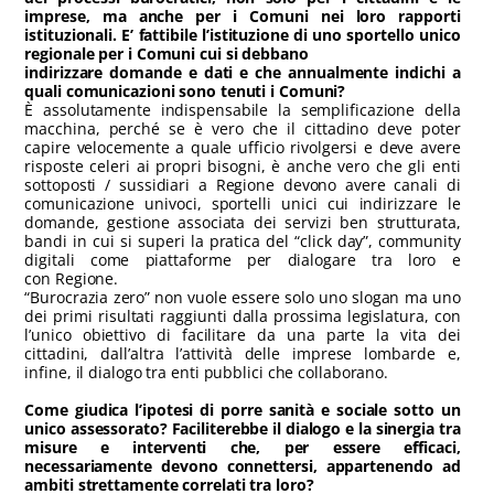
imprese, ma anche per i Comuni nei loro rapporti
istituzionali. E’ fattibile l’istituzione di uno sportello unico
regionale per i Comuni cui si debbano
indirizzare domande e dati e che annualmente indichi a
quali comunicazioni sono tenuti i Comuni?
È assolutamente indispensabile la semplificazione della
macchina, perché se è vero che il cittadino deve poter
capire velocemente a quale ufficio rivolgersi e deve avere
risposte celeri ai propri bisogni, è anche vero che gli enti
sottoposti / sussidiari a Regione devono avere canali di
comunicazione univoci, sportelli unici cui indirizzare le
domande, gestione associata dei servizi ben strutturata,
bandi in cui si superi la pratica del “click day”, community
digitali come piattaforme per dialogare tra loro e
con Regione.
“Burocrazia zero” non vuole essere solo uno slogan ma uno
dei primi risultati raggiunti dalla prossima legislatura, con
l’unico obiettivo di facilitare da una parte la vita dei
cittadini, dall’altra l’attività delle imprese lombarde e,
infine, il dialogo tra enti pubblici che collaborano.
Come giudica l’ipotesi di porre sanità e sociale sotto un
unico assessorato? Faciliterebbe il dialogo e la sinergia tra
misure e interventi che, per essere efficaci,
necessariamente devono connettersi, appartenendo ad
ambiti strettamente correlati tra loro?