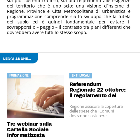
sia più coerenti tra loro, sia più rispondenti alle esigenze
del territorio che è uno solo: una visione d’insieme di
Regione, Province e Città Metropolitana di urbanistica e
programmazione comprende sia lo sviluppo che la tutela
del suolo ed è quindi fondamentale per evitare il
sovrapporsi o – peggio – il contrasto tra piani differenti che
dovrebbero avere tutti lo stesso scopo.
LEGGI ANCHE...
FORMAZIONE
ENTI LOCALI
Referendum
Regionale 22 ottobre:
il regolamento del
voto elettronico
Regione assicura la copertura
delle spese che i Comuni
dovranno sostenere
Tre webinar sulla
Cartella Sociale
Informatizzata