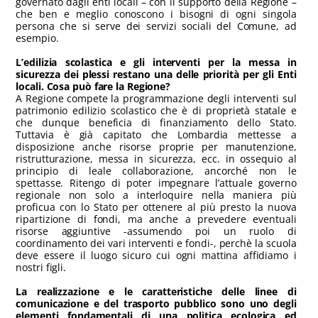
governato dagli enti locali – con il supporto della Regione –
che ben e meglio conoscono i bisogni di ogni singola
persona che si serve dei servizi sociali del Comune, ad
esempio.
L’edilizia scolastica e gli interventi per la messa in
sicurezza dei plessi restano una delle priorità per gli Enti
locali. Cosa può fare la Regione?
A Regione compete la programmazione degli interventi sul
patrimonio edilizio scolastico che è di proprietà statale e
che dunque beneficia di finanziamento dello Stato.
Tuttavia è già capitato che Lombardia mettesse a
disposizione anche risorse proprie per manutenzione,
ristrutturazione, messa in sicurezza, ecc. in ossequio al
principio di leale collaborazione, ancorché non le
spettasse. Ritengo di poter impegnare l’attuale governo
regionale non solo a interloquire nella maniera più
proficua con lo Stato per ottenere al più presto la nuova
ripartizione di fondi, ma anche a prevedere eventuali
risorse aggiuntive -assumendo poi un ruolo di
coordinamento dei vari interventi e fondi-, perchè la scuola
deve essere il luogo sicuro cui ogni mattina affidiamo i
nostri figli.
La realizzazione e le caratteristiche delle linee di
comunicazione e del trasporto pubblico sono uno degli
elementi fondamentali di una politica ecologica ed