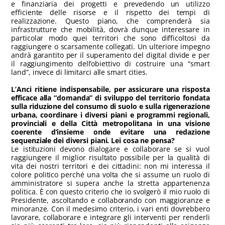
e finanziaria dei progetti e prevedendo un utilizzo
efficiente delle risorse e il rispetto dei tempi di
realizzazione. Questo piano, che comprenderà sia
infrastrutture che mobilità, dovrà dunque interessare in
particolar modo quei territori che sono difficoltosi da
raggiungere o scarsamente collegati. Un ulteriore impegno
andrà garantito per il superamento del digital divide e per
il raggiungimento dell’obiettivo di costruire una “smart
land”, invece di limitarci alle smart cities.
L’Anci ritiene indispensabile, per assicurare una risposta
efficace alla “domanda” di sviluppo del territorio fondata
sulla riduzione del consumo di suolo e sulla rigenerazione
urbana, coordinare i diversi piani e programmi regionali,
provinciali e della Città metropolitana in una visione
coerente d’insieme onde evitare una redazione
sequenziale dei diversi piani. Lei cosa ne pensa?
Le istituzioni devono dialogare e collaborare se si vuol
raggiungere il miglior risultato possibile per la qualità di
vita dei nostri territori e dei cittadini: non mi interessa il
colore politico perché una volta che si assume un ruolo di
amministratore si supera anche la stretta appartenenza
politica. È con questo criterio che io svolgerò il mio ruolo di
Presidente, ascoltando e collaborando con maggioranze e
minoranze. Con il medesimo criterio, i vari enti dovrebbero
lavorare, collaborare e integrare gli interventi per renderli