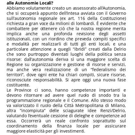
alle Autonomie Locali?
Abbiamo volutamente creato un assessorato all’Autonomia,
che si occuperà appunto dell’intesa avviata con il Governo
sull’autonomia regionale (ex art. 116 della Costituzione)
richiesta a gran voce da milioni di lombardi. È evidente che
combattere per ottenere ciò che la nostra regione merita
implica anche una profonda revisione degli assetti
istituzionali, con un riordino che preveda compiti specifici
e modalità per realizzarli di tutti gli enti locali, e una
particolare attenzione a quegli “ibridi” creati dalla Delrio
che sono purtroppo diventati luoghi della politica senza
risorse: dall’autonomia deriva sì una maggiore scelta di
Regione su organizzazione e gestione di risorse e servizi,
ma anche vera realizzazione di un “federalismo dei
territori”, dove ogni ente ha chiari compiti, sicure risorse,
riconosciute responsabilità. Si apre oggi una nuova fase
costituente.
Le Province ci sono, hanno competenze importanti e
devono ritornare ad avere quel ruolo di snodo tra la
programmazione regionale e il Comune. Allo stesso modo
va valorizzato il ruolo della Città Metropolitana di Milano,
altra “incompiuta” delle sciagurate idee Renzi/Delrio,
valutando l’eventuale cessione di deleghe e competenze ad
essa. Occorrerà un reale confronto soprattutto sul
coordinamento della finanza locale per assicurare
maggiore elasticità per gli investimenti.