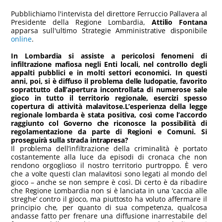
Pubblichiamo l'intervista del direttore Ferruccio Pallavera al
Presidente della Regione Lombardia,
Attilio Fontana
apparsa sull'ultimo Strategie Amministrative disponibile
online
.
In Lombardia si assiste a pericolosi fenomeni di
infiltrazione mafiosa negli Enti locali, nel controllo degli
appalti pubblici e in molti settori economici. In questi
anni, poi, si è diffuso il problema delle ludopatie, favorito
soprattutto dall’apertura incontrollata di numerose sale
gioco in tutto il territorio regionale, esercizi spesso
copertura di attività malavitose.L’esperienza della legge
regionale lombarda è stata positiva, così come l’accordo
raggiunto col Governo che riconosce la possibilità di
regolamentazione da parte di Regioni e Comuni. Si
proseguirà sulla strada intrapresa?
Il problema dell’infiltrazione della criminalità è portato
costantemente alla luce da episodi di cronaca che non
rendono orgoglioso il nostro territorio purtroppo. È vero
che a volte questi clan malavitosi sono legati al mondo del
gioco – anche se non sempre è così. Di certo è da ribadire
che Regione Lombardia non si è lanciata in una ‘caccia alle
streghe’ contro il gioco, ma piuttosto ha voluto affermare il
principio che, per quanto di sua competenza, qualcosa
andasse fatto per frenare una diffusione inarrestabile del