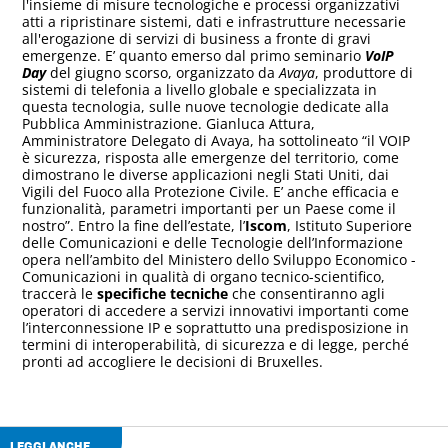
l'insieme di misure tecnologiche e processi organizzativi
atti a ripristinare sistemi, dati e infrastrutture necessarie
all'erogazione di servizi di business a fronte di gravi
emergenze. E’ quanto emerso dal primo seminario
VoIP
Day
del giugno scorso, organizzato da
Avaya
, produttore di
sistemi di telefonia a livello globale e specializzata in
questa tecnologia, sulle nuove tecnologie dedicate alla
Pubblica Amministrazione. Gianluca Attura,
Amministratore Delegato di Avaya, ha sottolineato “il VOIP
è sicurezza, risposta alle emergenze del territorio, come
dimostrano le diverse applicazioni negli Stati Uniti, dai
Vigili del Fuoco alla Protezione Civile. E’ anche efficacia e
funzionalità, parametri importanti per un Paese come il
nostro”. Entro la fine dell’estate, l’
Iscom
, Istituto Superiore
delle Comunicazioni e delle Tecnologie dell’Informazione
opera nell’ambito del Ministero dello Sviluppo Economico -
Comunicazioni in qualità di organo tecnico-scientifico,
traccerà le
specifiche tecniche
che consentiranno agli
operatori di accedere a servizi innovativi importanti come
l’interconnessione IP e soprattutto una predisposizione in
termini di interoperabilità, di sicurezza e di legge, perché
pronti ad accogliere le decisioni di Bruxelles.
LEGGI ANCHE...