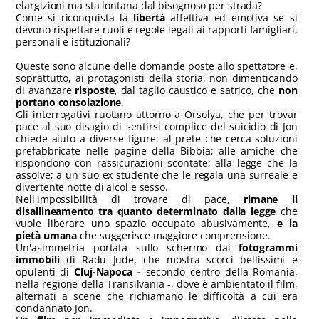
elargizioni ma sta lontana dal bisognoso per strada?
Come si riconquista la
libertà
affettiva ed emotiva se si
devono rispettare ruoli e regole legati ai rapporti famigliari,
personali e istituzionali?
Queste sono alcune delle domande poste allo spettatore e,
soprattutto, ai protagonisti della storia, non dimenticando
di avanzare
risposte
, dal taglio caustico e satrico, che
non
portano consolazione
.
Gli interrogativi ruotano attorno a Orsolya, che per trovar
pace al suo disagio di sentirsi complice del suicidio di Jon
chiede aiuto a diverse figure: al prete che cerca soluzioni
prefabbricate nelle pagine della Bibbia; alle amiche che
rispondono con rassicurazioni scontate; alla legge che la
assolve; a un suo ex studente che le regala una surreale e
divertente notte di alcol e sesso.
Nell'impossibilità di trovare di pace,
rimane il
disallineamento tra quanto determinato dalla legge
che
vuole liberare uno spazio occupato abusivamente,
e la
pietà umana
che suggerisce maggiore comprensione.
Un'asimmetria portata sullo schermo dai
fotogrammi
immobili
di Radu Jude, che mostra scorci bellissimi e
opulenti di
Cluj-Napoca -
secondo centro della Romania,
nella regione della Transilvania -, dove è ambientato il film,
alternati a scene che richiamano le difficoltà a cui era
condannato Jon.