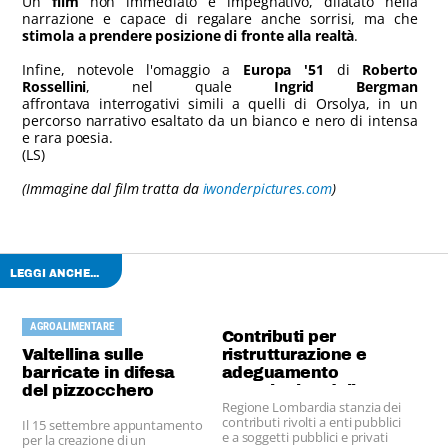
Un
film
non immediato e impegnativo, dilatato nella
narrazione e capace di regalare anche sorrisi, ma che
stimola a prendere posizione di fronte alla realtà
.
Infine, notevole l'omaggio a
Europa '51
di
Roberto
Rossellini
, nel quale
Ingrid Bergman
affrontava interrogativi simili a quelli di Orsolya, in un
percorso narrativo esaltato da un bianco e nero di intensa
e rara poesia.
(LS)
(Immagine dal film tratta da
iwonderpictures.com
)
LEGGI ANCHE...
AGROALIMENTARE
Contributi per
Valtellina sulle
ristrutturazione e
barricate in difesa
adeguamento
del pizzocchero
tecnologico delle
Regione Lombardia stanzia dei
sale spettacolo
contributi rivolti a enti pubblici
Il 15 settembre appuntamento
e a soggetti pubblici e privati
per la creazione di un