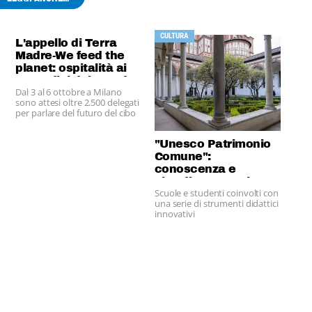
CULTURA
L'appello di Terra
Madre-We feed the
planet: ospitalità ai
contadini del mondo
Dal 3 al 6 ottobre a Milano
sono attesi oltre 2.500 delegati
per parlare del futuro del cibo
e del pianeta: l'appello ad
aprire le proprie case per
accoglierli.
"Unesco Patrimonio
Comune":
conoscenza e
cittadinanza attiva
Scuole e studenti coinvolti con
una serie di strumenti didattici
innovativi