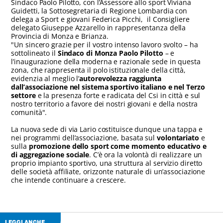
Sindaco Paolo Pilotto, con l’Assessore allo sport Viviana
Guidetti, la Sottosegretaria di Regione Lombardia con
delega a Sport e giovani Federica Picchi, il Consigliere
delegato Giuseppe Azzarello in rappresentanza della
Provincia di Monza e Brianza.
"Un sincero grazie per il vostro intenso lavoro svolto – ha
sottolineato il
Sindaco di Monza Paolo Pilotto
– e
l’inaugurazione della moderna e razionale sede in questa
zona, che rappresenta il polo istituzionale della città,
evidenzia al meglio l’
autorevolezza raggiunta
dall’associazione nel sistema sportivo italiano e nel Terzo
settore
e la presenza forte e radicata del Csi in città e sul
nostro territorio a favore dei nostri giovani e della nostra
comunità".
La nuova sede di via Lario costituisce dunque una tappa e
nei programmi dell’associazione, basata sul
volontariato
e
sulla
promozione dello sport come momento educativo e
di aggregazione sociale
. C’è ora la volontà di realizzare un
proprio impianto sportivo, una struttura al servizio diretto
delle società affiliate, orizzonte naturale di un’associazione
che intende continuare a crescere.
LEGGI ANCHE...