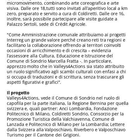
micromovimento, combinando arte coreografica e arte
visiva. Dalle ore 18,tutti sono invitati all’aperitivo local a km
zero, preparato e servito a cura di Coldiretti. Dalle ore 16,
inoltre, sarà possibile partecipare alle visite guidate a
Palazzo Sertoli, sede di Crédit Agricole.
"Come Amministrazione comunale attribuiamo ai progetti
Interreg un grande valore perché creano reti tra regioni e
facilitano la collaborazione offrendo ai territori coinvolti
occasioni di arricchimento e di crescita – evidenzia
l’assessore alla Cultura, Educazione e Istruzione del
Comune di Sondrio Marcella Fratta -. In particolare,
apprezzo molto che in Valleys4Actions sia stato attribuito
un ruolo significativo agli scambi culturali con enfasi a chi
si occupa di traduzioni e di scrittura, senza trascurare gli
aspetti figurativi e grafici".
Il progetto
Valleys4Actions, vede il Comune di Sondrio nel ruolo di
capofila per la parte italiana, la Regione Bernina per quella
svizzera e, quali partner: Anci Lombardia, Fondazione
Politecnico di Milano, Coldiretti Sondrio, Consorzio per la
Promozione Turistica della Valchiavenna, Comune di
Lanzada e Politecnico di Milano per la Lombardia; Lettere
dalla Svizzera alla Valposchiavo, Riverbero e Valposchiavo
Turismo per il Cantone dei Grigioni.