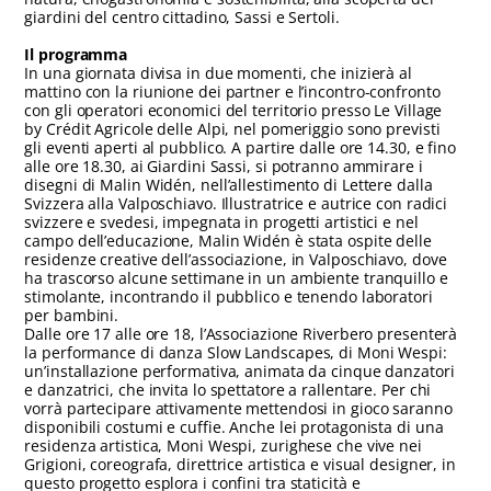
giardini del centro cittadino, Sassi e Sertoli.
Il programma
In una giornata divisa in due momenti, che inizierà al
mattino con la riunione dei partner e l’incontro-confronto
con gli operatori economici del territorio presso Le Village
by Crédit Agricole delle Alpi, nel pomeriggio sono previsti
gli eventi aperti al pubblico. A partire dalle ore 14.30, e fino
alle ore 18.30, ai Giardini Sassi, si potranno ammirare i
disegni di Malin Widén, nell’allestimento di Lettere dalla
Svizzera alla Valposchiavo. Illustratrice e autrice con radici
svizzere e svedesi, impegnata in progetti artistici e nel
campo dell’educazione, Malin Widén è stata ospite delle
residenze creative dell’associazione, in Valposchiavo, dove
ha trascorso alcune settimane in un ambiente tranquillo e
stimolante, incontrando il pubblico e tenendo laboratori
per bambini.
Dalle ore 17 alle ore 18, l’Associazione Riverbero presenterà
la performance di danza Slow Landscapes, di Moni Wespi:
un’installazione performativa, animata da cinque danzatori
e danzatrici, che invita lo spettatore a rallentare. Per chi
vorrà partecipare attivamente mettendosi in gioco saranno
disponibili costumi e cuffie. Anche lei protagonista di una
residenza artistica, Moni Wespi, zurighese che vive nei
Grigioni, coreografa, direttrice artistica e visual designer, in
questo progetto esplora i confini tra staticità e