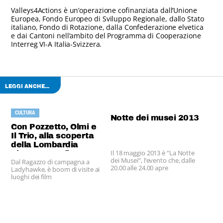
Valleys4Actions è un’operazione cofinanziata dall’Unione
Europea, Fondo Europeo di Sviluppo Regionale, dallo Stato
italiano, Fondo di Rotazione, dalla Confederazione elvetica
e dai Cantoni nell’ambito del Programma di Cooperazione
Interreg VI-A Italia-Svizzera.
LEGGI ANCHE...
CULTURA
Notte dei musei 2013
Con Pozzetto, Olmi e
Il Trio, alla scoperta
della Lombardia
Il 18 maggio 2013 è “La Notte
cinematografica
dei Musei”, l’evento che, dalle
Dal Ragazzo di campagna a
20.00 alle 24.00 apre
Ladyhawke, è boom di visite ai
gratuitamente le porte di
luoghi dei film
musei ed aree archeologiche.