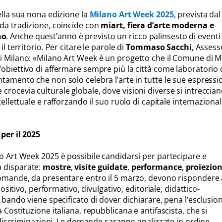
ella sua nona edizione la
Milano Art Week 2025
, prevista dal
 da tradizione, coincide con
miart, fiera d’arte moderna e
no
. Anche quest’anno è previsto un ricco palinsesto di eventi
il territorio. Per citare le parole di
Tommaso Sacchi
, Assess
i Milano: «Milano Art Week è un progetto che il Comune di M
obiettivo di affermare sempre più la città come laboratorio 
tamento che non solo celebra l’arte in tutte le sue espressio
rocevia culturale globale, dove visioni diverse si intreccian
tellettuale e rafforzando il suo ruolo di capitale internaziona
per il 2025
no Art Week 2025 è possibile candidarsi per partecipare e
 disparate:
mostre
,
visite guidate
,
performance
,
proiezion
domande, da presentare entro il 5 marzo, devono rispondere 
spositivo, performativo, divulgativo, editoriale, didattico-
l bando viene specificato di dover dichiarare, pena l’esclusion
 Costituzione italiana, repubblicana e antifascista, che si
di discriminazioni. Le domande saranno analizzate in ordine