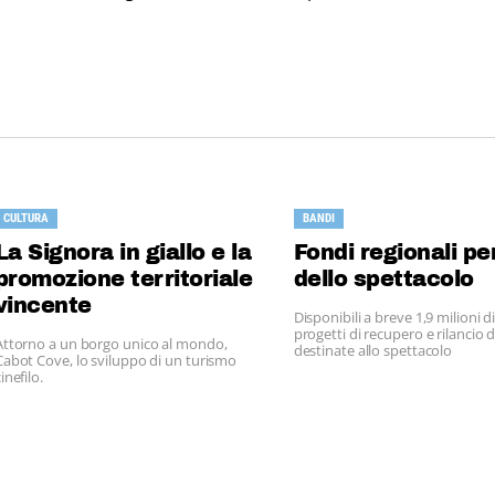
CULTURA
BANDI
La Signora in giallo e la
Fondi regionali pe
promozione territoriale
dello spettacolo
vincente
Disponibili a breve 1,9 milioni d
progetti di recupero e rilancio d
Attorno a un borgo unico al mondo,
destinate allo spettacolo
Cabot Cove, lo sviluppo di un turismo
inefilo.