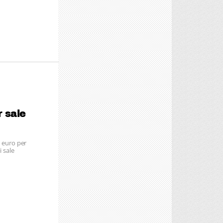
r sale
i euro per
i sale