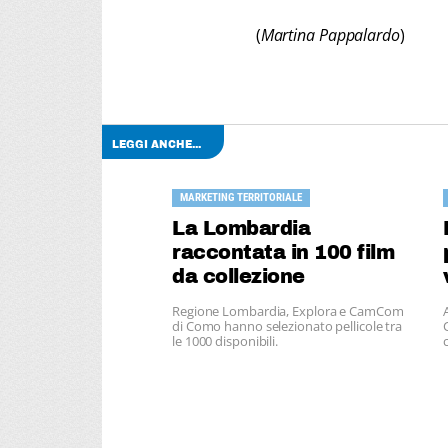
(
Martina Pappalardo
)
LEGGI ANCHE...
MARKETING TERRITORIALE
La Lombardia
raccontata in 100 film
da collezione
Regione Lombardia, Explora e CamCom
di Como hanno selezionato pellicole tra
le 1000 disponibili.
c