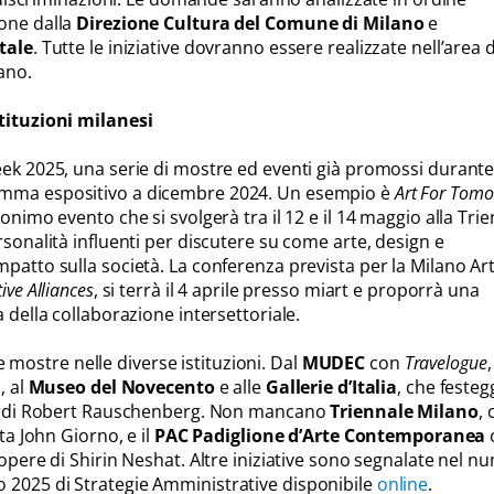
ione dalla
Direzione Cultura del Comune di Milano
e
tale
. Tutte le iniziative dovranno essere realizzate nell’area d
ano.
stituzioni milanesi
eek 2025, una serie di mostre ed eventi già promossi durante
amma espositivo a dicembre 2024. Un esempio è
Art For Tom
monimo evento che si svolgerà tra il 12 e il 14 maggio alla Tri
rsonalità influenti per discutere su come arte, design e
patto sulla società. La conferenza prevista per la Milano Ar
ive Alliances
, si terrà il 4 aprile presso miart e proporrà una
a della collaborazione intersettoriale.
ostre nelle diverse istituzioni. Dal
MUDEC
con
Travelogue
, al
Museo del Novecento
e alle
Gallerie d’Italia
, che feste
ita di Robert Rauschenberg. Non mancano
Triennale Milano
, 
sta John Giorno, e il
PAC Padiglione d’Arte Contemporanea
 opere di Shirin Neshat. Altre iniziative sono segnalate nel 
 2025 di Strategie Amministrative disponibile
online
.