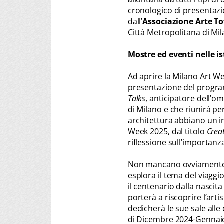
cronologico di presentaz
dall’
Associazione Arte To
Città Metropolitana di Mil
Mostre ed eventi nelle i
Ad aprire la Milano Art W
presentazione del progr
Talks
, anticipatore dell’o
di Milano e che riunirà pe
architettura abbiano un im
Week 2025, dal titolo
Creat
riflessione sull’importanz
Non mancano ovviamente m
esplora il tema del viaggio
il centenario dalla nasc
porterà a riscoprire l’arti
dedicherà le sue sale alle
di Dicembre 2024-Gennaio