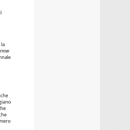
i
 la
orrow
ennale
t
, che
ggiano
che
che
numero