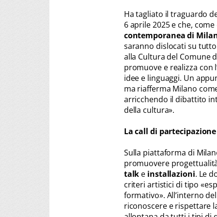
Ha tagliato il traguardo d
6 aprile 2025 e che, come
contemporanea di Mila
saranno dislocati su tutto 
alla Cultura del Comune d
promuove e realizza con l’
idee e linguaggi. Un appun
ma riafferma Milano come c
arricchendo il dibattito in
della cultura».
La call di partecipazione 
Sulla piattaforma di Mila
promuovere progettualità
talk
e
installazioni
. Le 
criteri artistici di tipo «e
formativo». All’interno de
riconoscere e rispettare la
allontana da tutti i tipi 