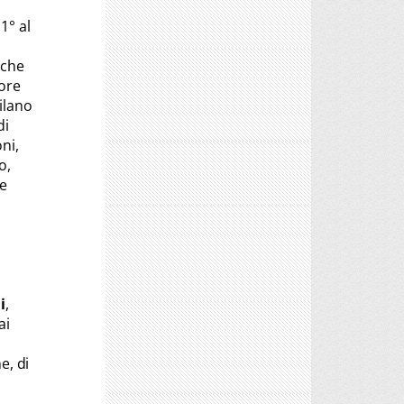
 1° al
 che
ore
ilano
di
ni,
o,
le
i
,
ai
e, di