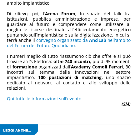
ambito impiantistico.
Di rilievo, poi, l’
Arena Forum,
lo spazio del talk tra
istituzioni, pubblica amministrazione e imprese, per
guardare al futuro e comprendere come utilizzare al
meglio le risorse destinate all’efficientamento energetico
puntando sull’impiantistica e sulla digitalizzazione, in cui si
terrà anche il
convegno organizzato da
AnciLab
nell'ambito
del Forum del Futuro Quotidiano
.
I numeri meglio di tutto riassumono ciò che offre e si può
trovare a ‘it’s Elettrica:
oltre 740 incontri,
più di 95 momenti
di
formazione
organizzati dall’
Academy Comoli Ferrari,
30
incontri sul temma delle innovazioni nel settore
impiantistico,
100 postazioni di matching,
uno spazio
dedicato al network, al contatto e allo sviluppo delle
relazioni.
Qui tutte le informazioni sull'evento
.
(SM)
LEGGI ANCHE...