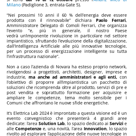
Milano
(Padiglione 3, entrata Gate 5).
“Nei prossimi 10 anni il 60 % dell’energia deve essere
prodotta con il rinnovabile” dichiara
Paolo Ferrari
,
Amministratore Delegato di Comoli Ferrari, che organizza
l’evento “e, più in generale, il nostro Paese
vedrà un’imponente rivoluzione in particolare nel settore
impiantistico, sfruttando l’evoluzione della digitalizzazione,
dall’Intelligenza Artificiale alle più innovative tecnologie,
per un processo di energizzazione intelligente su tutta
l’infrastruttura nazionale”.
Non a caso l’azienda di Novara ha esteso proprio network,
rivolgendosi a progettisti, architetti, designer, imprese e
industrie,
ma anche ad amministratori e agli enti,
con
l’obiettivo di proporre all’impiantistica un pacchetto di
soluzioni che ricomprenda oltre al prodotto, servizi di pre e
post vendita e soprattutto formazione per acquisire e
ampliare le competenze, tema molto sensibile per i
Comuni che affrontano le nuove sfide energetiche.
It’s Elettrica Lab 2024 è improntato a questa visione ed è un
evento convegnistico che presenterà 4 grandi aree
dedicate: l’area
Solution Lab
, lo spazio dedicato ai
Servizi
e
alle
Competenze
e, una novità, l’area
Innovation
, lo spazio
rivolto ad esplorare l’applicazione delle nuove tecnologie in