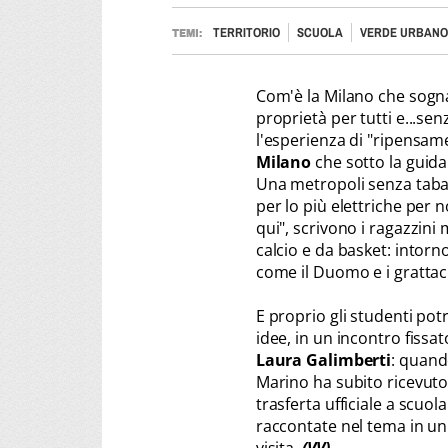
TERRITORIO
SCUOLA
VERDE URBANO
TEMI:
Com'è la Milano che sogna
proprietà per tutti e...se
l'esperienza di "ripensame
Milano
che sotto la guida
Una metropoli senza tabac
per lo più elettriche per 
qui", scrivono i ragazzini
calcio e da basket: intorno
come il Duomo e i grattaciel
E proprio gli studenti po
idee, in un incontro fissa
Laura Galimberti
: quand
Marino ha subito ricevuto 
trasferta ufficiale a scuo
raccontate nel tema in un 