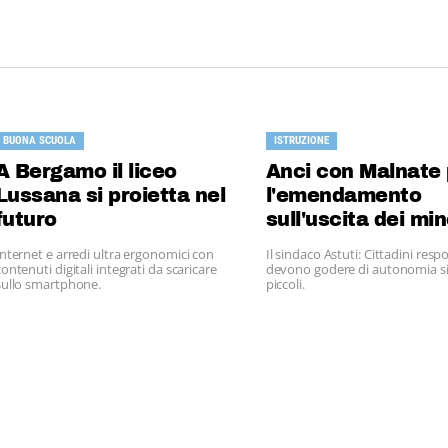
BUONA SCUOLA
ISTRUZIONE
A Bergamo il liceo
Anci con Malnate 
Lussana si proietta nel
l'emendamento
futuro
sull'uscita dei min
scuola
Internet e arredi ultra ergonomici con
Il sindaco Astuti: Cittadini resp
contenuti digitali integrati da scaricare
devono godere di autonomia s
sullo smartphone.
piccoli.