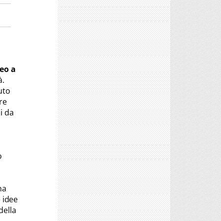
eo a
à.
uto
re
i da
o
na
e idee
della