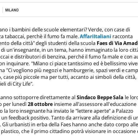
MILANO
no i bambini delle scuole elementari? Verde, con case di
nza tabaccai, perchè il fumo fa male.
AffariItaliani
racconta
nto della città" degli studenti della scuola
Faes di Via Amad
 di un'insegnante, in un tema, hanno immaginato la loro citt
cai e distributori di benzina, perché il fumo fa male e con a
non inquinare. "Milano ci piace tantissimo ed è bellissimo vive
 ma "Ci vogliono più negozi e hamburgerie, spazi verdi e camp
, case più piccole ma per tutti, accanto ai simboli della città,
i di City Life".
tranno sottoporre direttamente al
Sindaco Beppe Sala
le lor
to per lunedì
28 ottobre
insieme all'assessore all'educazione
o la loro insegnante ha inviato le "lettere aperte" a Palazzo
un feedback positivo. Tanto da arrivare alla definizione di u
la. Gli urbanisti in erba della Faes hanno anche dato corpo all
plastico, che il primo cittadino potrà visionare in occasione 