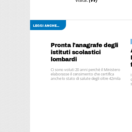
visita.
(VV)
LEGGI ANCHE...
Pronta l'anagrafe degli
istituti scolastici
lombardi
Ci sono voluti 20 anni perchè il Ministero
elaborasse il censimento che certifica
anche lo stato di salute degli oltre 42mila
stabili scolastici, di cui 34mila attivi.