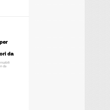
per
ori da
onsabili
in da