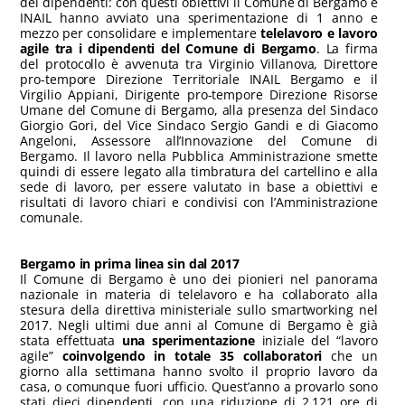
dei dipendenti: con questi obiettivi il Comune di Bergamo e
INAIL hanno avviato una sperimentazione di 1 anno e
mezzo per consolidare e implementare
telelavoro e lavoro
agile tra i dipendenti del Comune di Bergamo
. La firma
del protocollo è avvenuta tra Virginio Villanova, Direttore
pro-tempore Direzione Territoriale INAIL Bergamo e il
Virgilio Appiani, Dirigente pro-tempore Direzione Risorse
Umane del Comune di Bergamo, alla presenza del Sindaco
Giorgio Gori, del Vice Sindaco Sergio Gandi e di Giacomo
Angeloni, Assessore all’Innovazione del Comune di
Bergamo. Il lavoro nella Pubblica Amministrazione smette
quindi di essere legato alla timbratura del cartellino e alla
sede di lavoro, per essere valutato in base a obiettivi e
risultati di lavoro chiari e condivisi con l’Amministrazione
comunale.
Bergamo in prima linea sin dal 2017
Il Comune di Bergamo è uno dei pionieri nel panorama
nazionale in materia di telelavoro e ha collaborato alla
stesura della direttiva ministeriale sullo smartworking nel
2017. Negli ultimi due anni al Comune di Bergamo è già
stata effettuata
una sperimentazione
iniziale del “lavoro
agile”
coinvolgendo in totale 35 collaboratori
che un
giorno alla settimana hanno svolto il proprio lavoro da
casa, o comunque fuori ufficio. Quest’anno a provarlo sono
stati dieci dipendenti, con una riduzione di 2.121 ore di