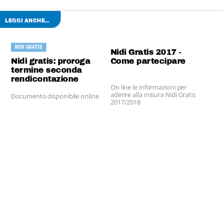
LEGGI ANCHE...
NIDI GRATIS
Nidi Gratis 2017 -
Nidi gratis: proroga
Come partecipare
termine seconda
rendicontazione
On line le informazioni per
aderire alla misura Nidi Gratis
Documento disponibile online
2017/2018