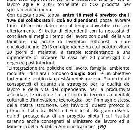
lavoro agile e 2.356 tonnellate di CO2 prodotta per
spostamenti in meno.
Con questa nuova tappa,
entro 18 mesi è previsto che il
10% dei collaboratori, cioè 80 dipendenti
, possa lavorare
fuori ufficio, un dato che col tempo dovrebbe crescere
ulteriormente. Si tratta di dipendenti con la necessità di
conciliare al meglio i tempi del lavoro con quelli della vita
familiare, ma anche di lavoratori sottoposti a cure
oncologiche (nel 2016 un dipendente ha così potuto evitare
20 giorni di malattia), a terapie (consentendo a una
dipendente di lavorare da casa per 20 pomeriggi) o a
degenze post infortuni.
“L’integrazione tra politiche del lavoro, famiglia, ambiente,
mobilità – dichiara il Sindaco
Giorgio Gori
- è un obiettivo
fortemente sentito da quest’Amministrazione. Siamo infatti
consapevoli di quanto sia strategico per la qualità del
lavoro e della vita del dipendente, per la produttività
aziendale, le ricadute sul territorio in termini ambientali,
culturali e d’innovazione tecnologica, per l’immagine stessa
della nostra istituzione. Con l’avvio di questo protocollo,
primo in Italia tra INAIL ed Enti locali, Bergamo diventa
quindi protagonista di un progetto pilota i cui risultati
saranno anche consegnati al Ministero del lavoro ed al
Ministero della Pubblica Amministrazione".
(VV)