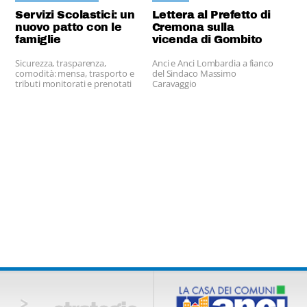
Servizi Scolastici: un
Lettera al Prefetto di
nuovo patto con le
Cremona sulla
famiglie
vicenda di Gombito
Sicurezza, trasparenza,
Anci e Anci Lombardia a fianco
comodità: mensa, trasporto e
del Sindaco Massimo
tributi monitorati e prenotati
Caravaggio
interamente via web.