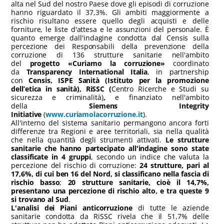
alta nel Sud del nostro Paese dove gli episodi di corruzione
hanno riguardato il 37,3%. Gli ambiti maggiormente a
rischio risultano essere quello degli acquisti e delle
forniture, le liste d'attesa e le assunzioni del personale. È
quanto emerge dall'indagine condotta dal Censis sulla
percezione dei Responsabili della prevenzione della
corruzione di 136 strutture sanitarie nell'ambito
del
progetto «Curiamo la corruzione»
coordinato
da
Transparency International Italia
, in partnership
con
Censis, ISPE Sanità
(Istituto per la promozione
dell’etica in sanità),
RiSSC
(
Centro Ricerche e Studi su
sicurezza e criminalità)
,
e finanziato nell'ambito
della
Siemens Integrity
Initiative
(
www.curiamolacorruzione.it
).
All'interno del sistema sanitario permangono ancora forti
differenze tra Regioni e aree territoriali, sia nella qualità
che nella quantità degli strumenti attivati.
Le strutture
sanitarie che hanno partecipato all'indagine sono state
classificate in 4 gruppi
, secondo un indice che valuta la
percezione del rischio di corruzione:
24 strutture, pari al
17,6%, di cui ben 16 del Nord, si classificano nella fascia di
rischio basso
;
20 strutture sanitarie, cioè il 14,7%,
presentano una percezione di rischio alto, e tra queste 9
si trovano al Sud
.
L'analisi dei Piani anticorruzione
di tutte le aziende
sanitarie condotta da RiSSC rivela che il 51,7% delle