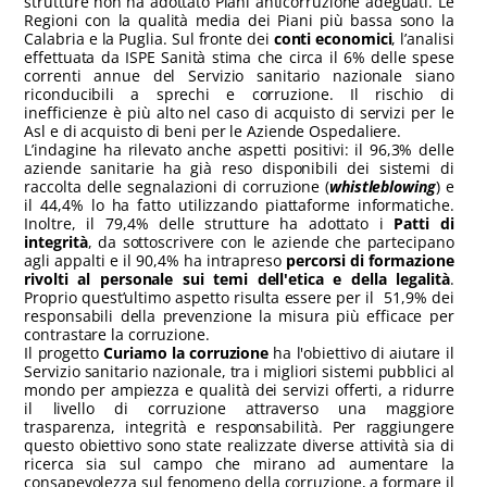
strutture non ha adottato Piani anticorruzione adeguati. Le
Regioni con la qualità media dei Piani più bassa sono la
Calabria e la Puglia. Sul fronte dei
conti economici
, l’analisi
effettuata da ISPE Sanità stima che circa il 6% delle spese
correnti annue del Servizio sanitario nazionale siano
riconducibili a sprechi e corruzione. Il rischio di
inefficienze è più alto nel caso di acquisto di servizi per le
Asl e di acquisto di beni per le Aziende Ospedaliere.
L’indagine ha rilevato anche aspetti positivi: il 96,3% delle
aziende sanitarie ha già reso disponibili dei sistemi di
raccolta delle segnalazioni di corruzione (
whistleblowing
) e
il 44,4% lo ha fatto utilizzando piattaforme informatiche.
Inoltre, il 79,4% delle strutture ha adottato i
Patti di
integrità
, da sottoscrivere con le aziende che partecipano
agli appalti e il 90,4% ha intrapreso
percorsi di formazione
rivolti al personale sui temi dell'etica e della legalità
.
Proprio quest’ultimo aspetto risulta essere per il 51,9% dei
responsabili della prevenzione la misura più efficace per
contrastare la corruzione.
Il progetto
Curiamo la corruzione
ha l'obiettivo di aiutare il
Servizio sanitario nazionale, tra i migliori sistemi pubblici al
mondo per ampiezza e qualità dei servizi offerti, a ridurre
il livello di corruzione attraverso una maggiore
trasparenza, integrità e responsabilità. Per raggiungere
questo obiettivo sono state realizzate diverse attività sia di
ricerca sia sul campo che mirano ad aumentare la
consapevolezza sul fenomeno della corruzione, a formare il