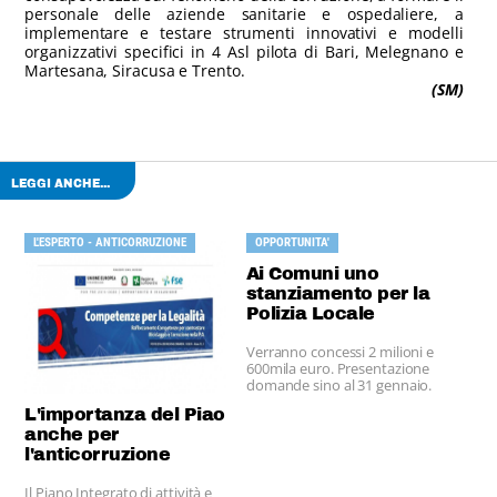
personale delle aziende sanitarie e ospedaliere, a
implementare e testare strumenti innovativi e modelli
organizzativi specifici in 4 Asl pilota di Bari, Melegnano e
Martesana, Siracusa e Trento.
(SM)
LEGGI ANCHE...
L'ESPERTO - ANTICORRUZIONE
OPPORTUNITA'
Ai Comuni uno
stanziamento per la
Polizia Locale
Verranno concessi 2 milioni e
600mila euro. Presentazione
domande sino al 31 gennaio.
L'importanza del Piao
anche per
l'anticorruzione
Il Piano Integrato di attività e