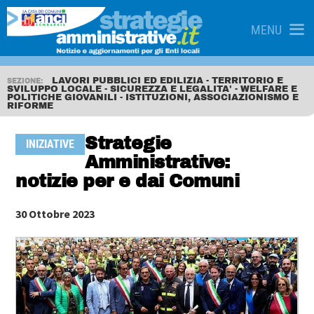
MENU
LAVORI PUBBLICI ED EDILIZIA - TERRITORIO E
SEZIONE:
SVILUPPO LOCALE - SICUREZZA E LEGALITA' - WELFARE E
POLITICHE GIOVANILI - ISTITUZIONI, ASSOCIAZIONISMO E
RIFORME
Strategie
INIZIATIVE
Amministrative:
notizie per e dai Comuni
30 Ottobre 2023