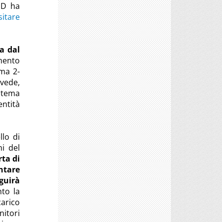
gID ha
sitare
ta dal
mento
mma 2-
evede,
stema
entità
llo di
ni del
rta di
tare
guirà
to la
carico
nitori