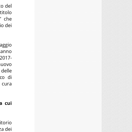
to del
titolo
” che
io dei
saggio
vranno
 2017-
 nuovo
 delle
co di
a cura
a cui
itorio
za dei