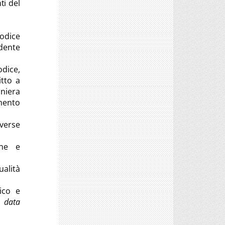
ti del
odice
dente
odice,
itto a
aniera
mento
iverse
one e
ualità
ico e
di
data