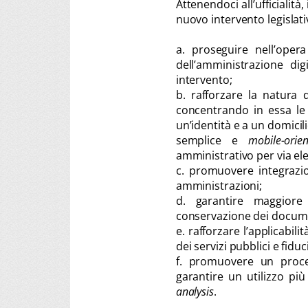
Attenendoci all’ufficialit
nuovo intervento legislati
a. proseguire nell’opera
dell’amministrazione di
intervento;
b. rafforzare la natura d
concentrando in essa le d
un’identità e a un domicili
semplice e
mobile-orie
amministrativo per via el
c. promuovere integrazion
amministrazioni;
d. garantire maggiore
conservazione dei documen
e. rafforzare l’applicabilit
dei servizi pubblici e fiduci
f. promuovere un proce
garantire un utilizzo pi
analysis
.