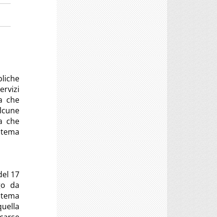
bliche
ervizi
ca che
alcune
a che
stema
del 17
go da
stema
quella