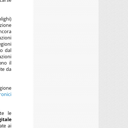
scarse
lighi)
azione
ncora
uzioni
egioni
to dal
azioni
no il
ite da
gione
ronici
te le
gitale
ate ai