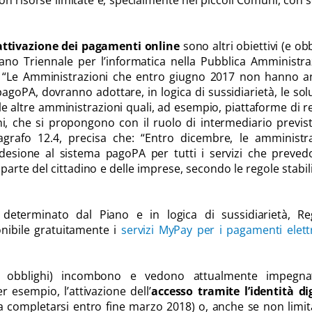
on risorse limitate e, specialmente nei piccoli Comuni, con 
attivazione dei pagamenti online
sono altri obiettivi (e obb
 Piano Triennale per l’informatica nella Pubblica Amministr
e: “Le Amministrazioni che entro giugno 2017 non hanno a
agoPA, dovranno adottare, in logica di sussidiarietà, le sol
lle altre amministrazioni quali, ad esempio, piattaforme di r
ni, che si propongono con il ruolo di intermediario previs
ragrafo 12.4, precisa che: “Entro dicembre, le amministr
esione al sistema pagoPA per tutti i servizi che prevedo
arte del cittadino e delle imprese, secondo le regole stabil
determinato dal Piano e in logica di sussidiarietà, Re
ibile gratuitamente i
servizi MyPay per i pagamenti elett
ndi obblighi) incombono e vedono attualmente impegna
r esempio, l’attivazione dell’
accesso tramite l’identità di
a completarsi entro fine marzo 2018) o, anche se non limit