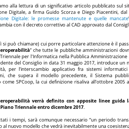
 alla lettura di un significativo articolo pubblicato sul si
ne Digitale, a firma
Guido Scorza e Diego Piacentini, dal 
zione Digitale: le promesse mantenute e quelle mancate
ambia con il decreto correttivo al CAD approvato dal Consigl
ì si può chiamare) cui porre particolare attenzione è il pas
eroperabilità
” che tutte le pubbliche amministrazioni do
no Triennale per l'Informatica nella Pubblica Amministrazione
idente del Consiglio in data 31 maggio 2017, introduce un
tà, per l’interscambio applicativo fra sistemi informatici
ni, che supera il modello precedente, il Sistema pubbli
come SPCoop, la cui definizione risaliva all’ottobre 2005 
eroperabilità verrà definito con apposite linee guida l
l Piano Triennale entro dicembre 2017
.
tati i tempi, sarà comunque necessario “un periodo trans
io al nuovo modello che vedrà inevitabilmente una coesisten