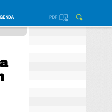
GENDA
PDF
ra
n