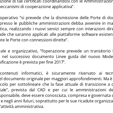
buzione di tali certificati coordinandosi con le Amministrazio
meccanismi di cooperazione applicativa”.
e operativo “si prevede che la dismissione delle Porte di d
 presso le pubbliche amministrazioni debba avvenire in m
ica, realizzando i nuovi servizi sempre con interazioni dir
de che saranno applicati alle piattaforme software esisten
te le Porte con connessioni dirette”.
rale e organizzativo, “l’operazione prevede un transitorio 
a nel successivo documento Linee guida del nuovo Model
nificazione è prevista per fine 2017”.
contenuti informatici, è sicuramente riservato ai tecn
del documento originale per maggiori approfondimenti. Ma è
colo per sottolineare che la fase attuale di transizione a 
itale”, prevista dal CAD e per cui le amministrazioni d
ponsabile, deve essere conosciuta, compresa e governata 
 e negli anni futuri, soprattutto per le sue ricadute organizza
l’attività amministrativa.