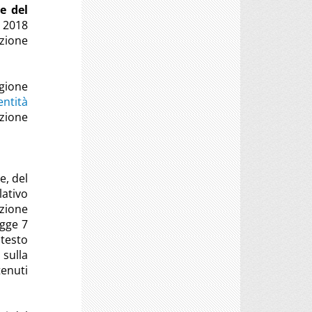
e del
 2018
azione
egione
entità
zione
e, del
lativo
azione
egge 7
 testo
sulla
tenuti