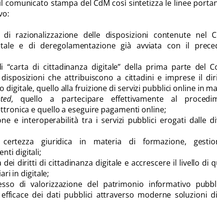
à, il comunicato stampa del CdM così sintetizza le linee portan
vo:
 di razionalizzazione delle disposizioni contenute nel C
gitale e di deregolamentazione già avviata con il prece
i “carta di cittadinanza digitale” della prima parte del C
isposizioni che attribuiscono a cittadini e imprese il dir
o digitale, quello alla fruizione di servizi pubblici online in m
nted
, quello a partecipare effettivamente al procedi
ettronica e quello a eseguire pagamenti online;
e e interoperabilità tra i servizi pubblici erogati dalle d
 certezza giuridica in materia di formazione, gesti
ti digitali;
à dei diritti di cittadinanza digitale e accrescere il livello di q
ari in digitale;
sso di valorizzazione del patrimonio informativo pubbl
ù efficace dei dati pubblici attraverso moderne soluzioni 