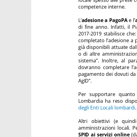
locale spesso alle prese c
competenze interne.
L’
adesione a PagoPA
e l’
di fine anno. Infatti, il
2017-2019 stabilisce ch
completato l’adesione a p
già disponibili attuate da
o di altre amministrazio
sistema”. Inoltre, al pa
dovranno completare l’ad
pagamento dei dovuti da p
AgID”.
Per supportare quanto 
Lombardia ha reso dispon
degli Enti Locali lombardi
.
Altri obiettivi (e qui
amministrazioni locali. Pe
SPID ai servizi online
(d