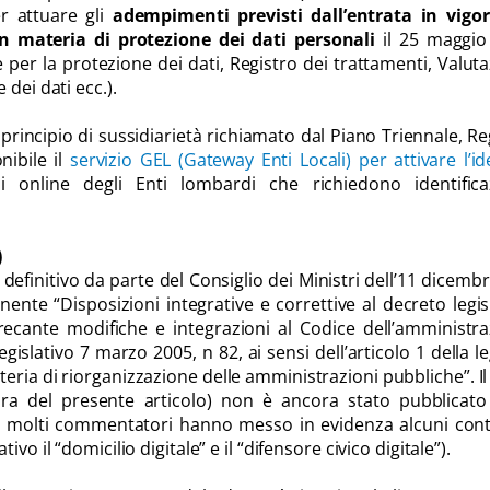
er attuare gli
adempimenti previsti dall’entrata in vigor
 materia di protezione dei dati personali
il 25 maggio
per la protezione dei dati, Registro dei trattamenti, Valut
dei dati ecc.).
principio di sussidiarietà richiamato dal Piano Triennale, R
ibile il
servizio GEL (Gateway Enti Locali) per attivare l’id
i online degli Enti lombardi che richiedono identifica
)
definitivo da parte del Consiglio dei Ministri dell’11 dicembr
ente “Disposizioni integrative e correttive al decreto legis
recante modifiche e integrazioni al Codice dell’amministr
legislativo 7 marzo 2005, n 82, ai sensi dell’articolo 1 della l
teria di riorganizzazione delle amministrazioni pubbliche”. Il
ra del presente articolo) non è ancora stato pubblicato 
ià molti commentatori hanno messo in evidenza alcuni con
vo il “domicilio digitale” e il “difensore civico digitale”).