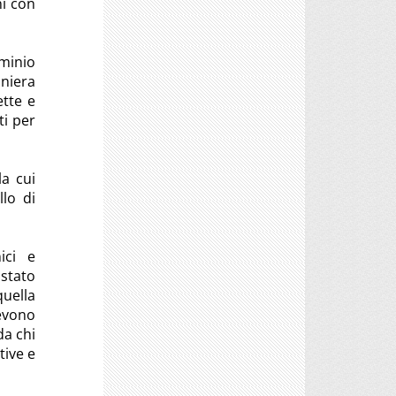
ni con
ominio
aniera
ette e
ti per
la cui
lo di
ici e
 stato
quella
evono
da chi
tive e