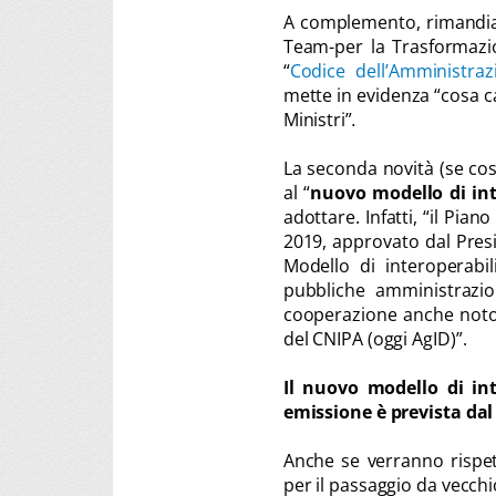
A complemento, rimandiamo
Team-per la Trasformazio
“
Codice dell’Amministra
mette in evidenza “cosa c
Ministri”
.
La seconda novità (se cos
al “
nuovo modello di int
adottare. Infatti, “il Pia
2019, approvato dal Pres
Modello di interoperabili
pubbliche amministrazio
cooperazione anche noto 
del CNIPA (oggi AgID)”.
Il nuovo modello di int
emissione è prevista da
Anche se verranno rispet
per il passaggio da vecch