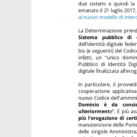
due sistemi e quindi la 
emanato il 21 luglio 2017,
al nuovo modello di inter
La Determinazione prende 
Sistema pubblico di 
dell’identità digitale fed
bis (e seguenti) del Codi
infatti, un “unico domi
Pubblico di Identità Digi
digitale finalizzata all’er
In particolare, il provv
cooperazione applicativa
nuovo Codice dell'amminis
Dominio è da consi
ulteriorment
e”. E più av
più l'erogazione di cert
manutenzione delle Porte e
delle singole Amministraz