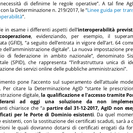
necessità di definirne le regole operative”. A tal fine A
 con la Determinazione n. 219/2017, le “
Linee guida per tran
operabilità
”.
in esame i differenti aspetti dell’
interoperabilità previs
cooperazione
, evidenziando, per esempio, il supera
erata (GFID), “a seguito dell’entrata in vigore dell’art. 64 co
ce dell'amministrazione digitale”. La nuova impostazione pr
nio di federazione in ambito nazionale”, denominato Si
tale (SPID), che rappresenta “l’infrastruttura unica di id
ogazione dei servizi online delle pubbliche amministrazioni”.
edimento pone l’accento sul superamento dell’attuale mode
. Per citare la Determinazione AgID “stante le prescrizio
trazione digitale,
la qualificazione e l'accesso tramite Po
derarsi ad oggi una soluzione da non implemen
anti chiarisce che “a
partire dal 31-12-2017, AgID non ese
ificati per le Porte di Dominio esistenti
. Da quel momen
sistenti, con la sostituzione dei certificati scaduti, sarà a 
ioni le quali dovranno dotarsi di certificati erogati da for