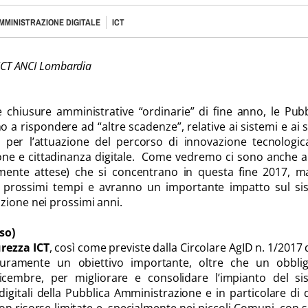
MMINISTRAZIONE DIGITALE
ICT
 ICT ANCI Lombardia
e chiusure amministrative “ordinarie” di fine anno, le Pub
 a rispondere ad “altre scadenze”, relative ai sistemi e ai s
evo per l’attuazione del percorso di innovazione tecnologi
ione e cittadinanza digitale. Come vedremo ci sono anche 
amente attese) che si concentrano in questa fine 2017, m
 prossimi tempi e avranno un importante impatto sul si
zione nei prossimi anni.
so)
rezza ICT
, così come previste dalla Circolare AgID n. 1/2017 
uramente un obiettivo importante, oltre che un obbli
icembre, per migliorare e consolidare l’impianto del si
digitali della Pubblica Amministrazione e in particolare di 