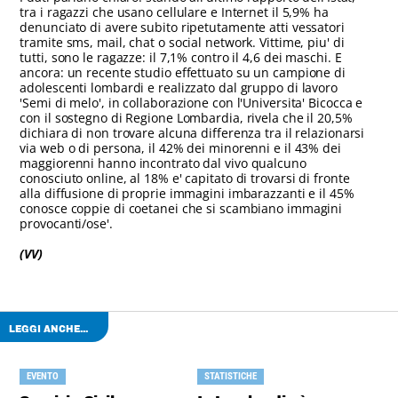
tra i ragazzi che usano cellulare e Internet il 5,9% ha
denunciato di avere subito ripetutamente atti vessatori
tramite sms, mail, chat o social network. Vittime, piu' di
tutti, sono le ragazze: il 7,1% contro il 4,6 dei maschi. E
ancora: un recente studio effettuato su un campione di
adolescenti lombardi e realizzato dal gruppo di lavoro
'Semi di melo', in collaborazione con l'Universita' Bicocca e
con il sostegno di Regione Lombardia, rivela che il 20,5%
dichiara di non trovare alcuna differenza tra il relazionarsi
via web o di persona, il 42% dei minorenni e il 43% dei
maggiorenni hanno incontrato dal vivo qualcuno
conosciuto online, al 18% e' capitato di trovarsi di fronte
alla diffusione di proprie immagini imbarazzanti e il 45%
conosce coppie di coetanei che si scambiano immagini
provocanti/ose'.
(VV)
LEGGI ANCHE...
EVENTO
STATISTICHE