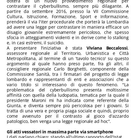
doterà di un nuovo provvedimento regionale per
contrastare il cyberbullismo, sempre più dilagante. A
partire da settembre 2016, presso la VII Commissione
Cultura, Istruzione, Formazione, Sport e Informazione,
prenderà il via l'iter procedurale che porterà la Lombardia
ad avere una legge per contrastare in maniera efficace un
disagio giovanile estremamente pericoloso, che spesso
sfocia in atteggiamenti violenti e in derive come lo stalking
e, in casi estremi, il suicidio.
A presentare l'iniziativa è stata
Viviana Beccalossi
,
assessore regionale al Territorio, Urbanistica e Città
Metropolitana, al termine di un 'tavolo tecnico' su questo
argomento al quale hanno preso parte, fra gli altri, il
consigliere regionale Carlo Borghetti, componente della
Commissione Sanità, tra i firmatari del progetto di legge
lombardo e rappresentanti di enti e associazioni che a
vario titolo si interessano di questo fenomeno. "La
problematica del cyberbullismo presenta moltissime
affinità con quella della ludopatia, tematica per la quale il
presidente Maroni mi ha indicata come referente della
Giunta, e diventa sempre più pericolosa per i giovani. Si
tratta di una vera e propria piaga sociale e quindi, proprio
come avvenuto per il contrasto al gioco d'azzardo
patologico, ben venga una legge regionale ad hoc".
Gli atti vessatori in massima parte via smartphone
I dati parlano chiaro: stando all'ultimo rapporto dell'Istat,