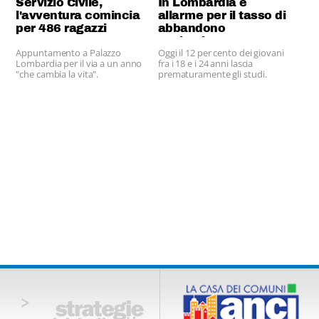
Servizio Civile,
In Lombardia è
l'avventura comincia
allarme per il tasso di
per 486 ragazzi
abbandono
scolastico
Appuntamento a Palazzo
Oggi il 12 per cento dei giovani
Lombardia per il via a un anno
fra i 18 e i 24 anni lascia
"che cambia la vita".
prematuramente gli studi.