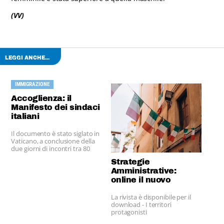
(VV)
LEGGI ANCHE...
IMMIGRAZIONE
Accoglienza: il
Manifesto dei sindaci
italiani
Il documento è stato siglato in
Vaticano, a conclusione della
due giorni di incontri tra 80
sindaci europei
Strategie
sull’immigrazione.
Amministrative:
online il nuovo
numero
La rivista è disponibile per il
download - I territori
protagonisti