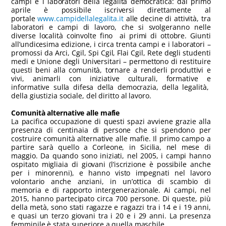
campi e i laboratori della legalità democratica: dal primo
aprile è possibile iscriversi direttamente al
portale
www.campidellalegalita.it
alle decine di attività, tra
laboratori e campi di lavoro, che si svolgeranno nelle
diverse località coinvolte fino ai primi di ottobre. Giunti
all’undicesima edizione, i circa trenta campi e i laboratori –
promossi da Arci, Cgil, Spi Cgil, Flai Cgil, Rete degli studenti
medi e Unione degli Universitari – permettono di restituire
questi beni alla comunità, tornare a renderli produttivi e
vivi, animarli con iniziative culturali, formative e
informative sulla difesa della democrazia, della legalità,
della giustizia sociale, del diritto al lavoro.
Comunità alternative alle mafie
La pacifica occupazione di questi spazi avviene grazie alla
presenza di centinaia di persone che si spendono per
costruire comunità alternative alle mafie. Il primo campo a
partire sarà quello a Corleone, in Sicilia, nel mese di
maggio. Da quando sono iniziati, nel 2005, i campi hanno
ospitato migliaia di giovani (l’iscrizione è possibile anche
per i minorenni), e hanno visto impegnati nel lavoro
volontario anche anziani, in un’ottica di scambio di
memoria e di rapporto intergenerazionale. Ai campi, nel
2015, hanno partecipato circa 700 persone. Di queste, più
della metà, sono stati ragazze e ragazzi tra i 14 e i 19 anni,
e quasi un terzo giovani tra i 20 e i 29 anni. La presenza
femminile è stata superiore a quella maschile.