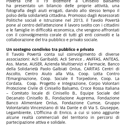
Povertà che il 19 dicembre a Cinisello Balsamo
ha presentato un bilancio delle proprie attività, una
fotografia degli aiuti erogati, dando allo stesso tempo il
polso della solidarietà cittadina. Promosso dagli Assessorati
Politiche sociali e Istruzione nel 2013, il Tavolo Povertà
pone al centro dell’attenzione il lavoro svolto con i cittadini
e le famiglie in difficoltà economica, che vengono affrontati
con il coinvolgimento corale di tutti gli enti coinvolti e la
collaborazione del tra pubblico e privato sociale.
Un sostegno condiviso tra pubblico e privato
Il Tavolo Povertà conta sul coinvolgimento di diverse
associazioni: Acli Garibaldi, Acli Service , ANFFAS, ANTEAS,
Ass. Marse, AUSER, Azienda Multiservizi e Farmacie, Banco
della Solidarietà Paolo Galbiati Onlus, CARITAS Centri di
Ascolto, Centro Aiuto alla Vita, Coop. Lotta Contro
l’Emarginazione, Coop. Sociale Il Torpedone, Coop. La
Cordata, Coop. Progetto e Integrazione, Corpo Volontari
Protezione Civile di Cinisello Balsamo, Croce Rossa Italiana
– Comitato locale di Cinisello B., Equipe Sociale del
Decanato Cinisello B., Fondazione Auprema, Fondazione
Banco Alimentare Onlus, Fondazione Cumse, Gruppo
Volontariato Vincenziano di Via Dante e di Via S. Giuseppe,
Legambiente, L’Officina di Enrico, a cui si sono aggiunte
alcune realtà commerciali del territorio in percorsi di
partecipazione attiva e solidale.