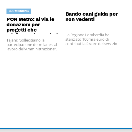
CROWFUNDING
Bando cani guida per
PON Metro: al via le
non vedenti
donazioni per
progetti che
La Regione Lombardia ha
migliorano i quartieri
stanziato 100mila euro di
Tajani: "Sollecitiamo la
contributi a favore del servizio
partecipazione dei milanesi al
di cani guida per non vedenti.
lavoro dell’Amministrazione”.