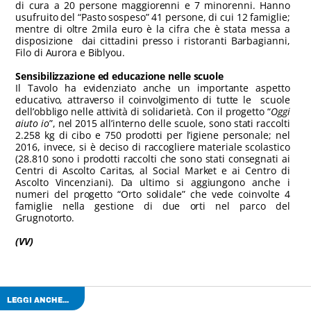
di cura a 20 persone maggiorenni e 7 minorenni. Hanno
usufruito del “Pasto sospeso” 41 persone, di cui 12 famiglie;
mentre di oltre 2mila euro è la cifra che è stata messa a
disposizione dai cittadini presso i ristoranti Barbagianni,
Filo di Aurora e Biblyou.
Sensibilizzazione ed educazione nelle scuole
Il Tavolo ha evidenziato anche un importante aspetto
educativo, attraverso il coinvolgimento di tutte le scuole
dell’obbligo nelle attività di solidarietà. Con il progetto “
Oggi
aiuto io
”, nel 2015 all’interno delle scuole, sono stati raccolti
2.258 kg di cibo e 750 prodotti per l’igiene personale; nel
2016, invece, si è deciso di raccogliere materiale scolastico
(28.810 sono i prodotti raccolti che sono stati consegnati ai
Centri di Ascolto Caritas, al Social Market e ai Centro di
Ascolto Vincenziani). Da ultimo si aggiungono anche i
numeri del progetto “Orto solidale” che vede coinvolte 4
famiglie nella gestione di due orti nel parco del
Grugnotorto.
(VV)
LEGGI ANCHE...