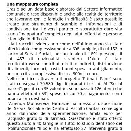
Una mappatura completa
Grazie ad un data base elaborato dal Settore informatico
comunale e reso disponibile anche alle realtà del territorio
che lavorano con le famiglie in difficoltà è stato possibile
creare uno strumento di scambio di informazioni e di
condivisione tra i diversi partner e soprattutto dare vita
a una “mappatura” completa degli aiuti offerti alle persone
e famiglie in difficoltà.
I dati raccolti evidenziano come nell’ultimo anno sia stato
offerto aiuto complessivamente a 608 famiglie, di cui 152 in
carico ai Servizi Sociali, per un totale di 1.891 persone, di
cui 457 di nazionalità straniera. L’aiuto è stato
fornito attraverso contributi diretti o indiretti, distribuzione
di alimenti, farmaci, pasti, buoni spesa o abbigliamento,
per una cifra complessiva di circa 300mila euro.
Nello specifico, attraverso il progetto “Prima il Pane” sono
stati consegnati 70.580 kg di prodotti freschi. Al “Social
market”, gestito da 35 volontari, sono passati 126 utenti che
hanno effettuato 531 spese, di cui 70 a pagamento, con i
buoni a loro destinati.
L’Azienda Multiservizi Farmacie ha messo a disposizione
dei Servizi Sociali e dei Centri di Ascolto Caritas, come ogni
anno dall’inizio della sperimentazione, 5mila euro per
l’acquisto gratuito di farmaci. Quest’anno è stato offerto
questo aiuto a 40 famiglie in tutto; lo studio dentistico del
Polifunzionale “Il Sole” ha effettuato 27 interventi gratuiti