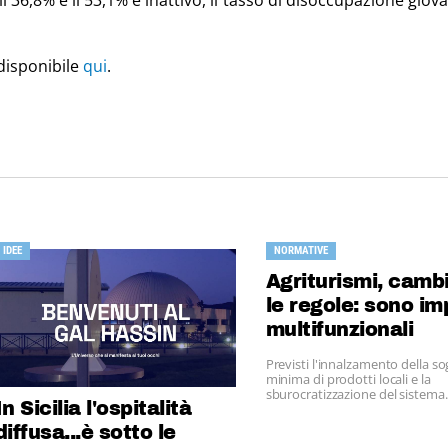
 36,8% e il 53,1% è inattivo, il tasso di disoccupazione giova
disponibile
qui
.
IDEE
NORMATIVE
Agriturismi, camb
le regole: sono i
multifunzionali
Previsti l'innalzamento della so
minima di prodotti locali e la
sburocratizzazione del sistema.
In Sicilia l'ospitalità
diffusa...è sotto le