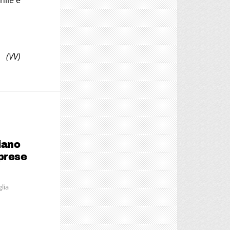
nile è
(VV)
iano
mprese
glia