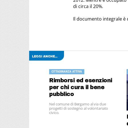
2012. Mentre è occupato il
di circa il 20%.
Il documento integrale è 
LEGGI ANCHE...
CITTADINANZA ATTIVA
Rimborsi ed esenzioni
per chi cura il bene
pubblico
Nel comune di Bergamo al via due
progetti di sostegno al volontariato
civico.