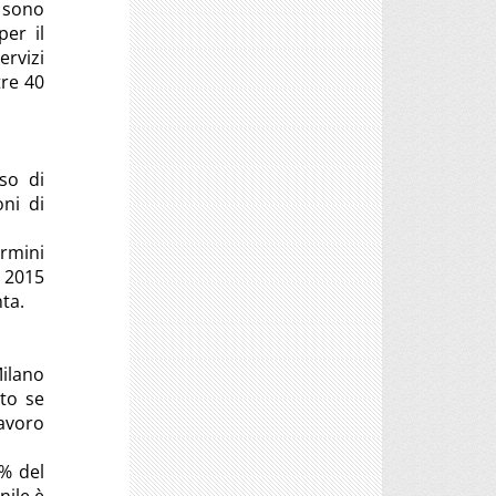
 sono
per il
ervizi
tre 40
so di
oni di
rmini
l 2015
ta.
ilano
tto se
lavoro
8% del