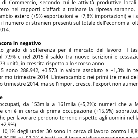
 di Commercio, secondo cui le attività produttive locali
ero nei rapporti d'affari: a trainare la ripresa saranno, 
ambio estero (+5% esportazioni e +7,8% importazioni) e i s
 il numero di stranieri presenti sul totale dell'economia, ol
2014.
ncora in negativo
 grado di sofferenza per il mercato del lavoro: il tas
 7,9% e nel 2015 il saldo tra nuove iscrizioni e cessazi
73 unità, in crescita rispetto allo scorso anno.
 sono 288.942, +3.573 in valore assoluto e +1,3% in te
l primo trimestre 2014. L'interscambio nei primi tre mesi de
o trimestre 2014, ma se l'import cresce, l'export non aumen
e
occupati, da 153mila a 161mila (+5,2%): numeri che a M
re chi è in cerca di prima occupazione (+15,6%) soprattu
e per lavorare perdono terreno rispetto agli uomini nel 
 +2,9%).
: 10,1% degli under 30 sono in cerca di lavoro contro l'8,