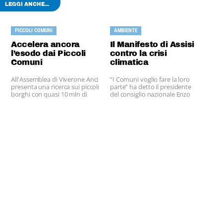
LEGGI ANCHE...
PICCOLI COMUNI
AMBIENTE
Accelera ancora
Il Manifesto di Assisi
l’esodo dai Piccoli
contro la crisi
Comuni
climatica
All'Assemblea di Viverone Anci
“I Comuni voglio fare la loro
presenta una ricerca sui piccoli
parte” ha detto il presidente
borghi con quasi 10 mln di
del consiglio nazionale Enzo
abitanti.
Bianco