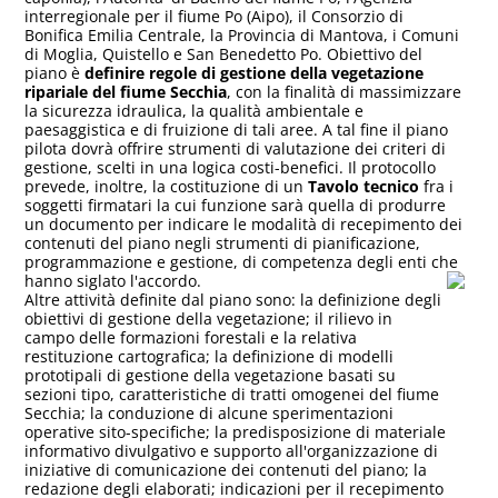
interregionale per il fiume Po (Aipo), il Consorzio di
Bonifica Emilia Centrale, la Provincia di Mantova, i Comuni
di Moglia, Quistello e San Benedetto Po. Obiettivo del
piano è
definire regole di gestione della vegetazione
ripariale del fiume Secchia
, con la finalità di massimizzare
la sicurezza idraulica, la qualità ambientale e
paesaggistica e di fruizione di tali aree. A tal fine il piano
pilota dovrà offrire strumenti di valutazione dei criteri di
gestione, scelti in una logica costi-benefici. Il protocollo
prevede, inoltre, la costituzione di un
Tavolo tecnico
fra i
soggetti firmatari la cui funzione sarà quella di produrre
un documento per indicare le modalità di recepimento dei
contenuti del piano negli strumenti di pianificazione,
programmazione e gestione, di competenza degli enti che
hanno siglato l'accordo.
Altre attività definite dal piano sono: la definizione degli
obiettivi di gestione della vegetazione; il rilievo in
campo delle formazioni forestali e la relativa
restituzione cartografica; la definizione di modelli
prototipali di gestione della vegetazione basati su
sezioni tipo, caratteristiche di tratti omogenei del fiume
Secchia; la conduzione di alcune sperimentazioni
operative sito-specifiche; la predisposizione di materiale
informativo divulgativo e supporto all'organizzazione di
iniziative di comunicazione dei contenuti del piano; la
redazione degli elaborati; indicazioni per il recepimento