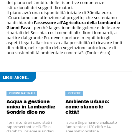
del piano nell'ambito delle rispettive competenze
istituzionali dei soggetti firmatari.
Il piano avrà una disponibilità iniziale di 30mila euro.
''Guardiamo con attenzione al progetto, che sosteniamo –
ha dichiarato
l'assessore all'Agricoltura della Lombardia
Gianni Fava
- perché la gestione delle golene e delle aree
ripariali del Secchia, così come di altri fiumi lombardi, a
partire dal grande Po, deve riportare in equilibrio gli
aspetti legati alla sicurezza alla possibilità di ricavare fonti
di reddito, nel rispetto della vegetazione autoctona e di
una sostenibilità ambientale concreta''. (Fonte: Asca)
LEGGI ANCHE...
RISORSE NATURALI
RICERCHE
Acqua a gestione
Ambiente urbano:
unica in Lombardia:
come stanno le
Sondrio dice no
città?
I primi contrari sono stati i
Ispra e Snpa hanno analizzato
rappresentanti dell’Ufficio
l’ambiente di 120 città e 14
d’ambito, insieme ai sindaci.
aree metropolitane