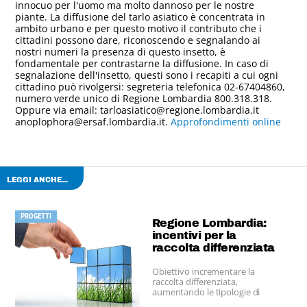
innocuo per l'uomo ma molto dannoso per le nostre
piante. La diffusione del tarlo asiatico è concentrata in
ambito urbano e per questo motivo il contributo che i
cittadini possono dare, riconoscendo e segnalando ai
nostri numeri la presenza di questo insetto, è
fondamentale per contrastarne la diffusione. In caso di
segnalazione dell'insetto, questi sono i recapiti a cui ogni
cittadino può rivolgersi: segreteria telefonica 02-67404860,
numero verde unico di Regione Lombardia 800.318.318.
Oppure via email: tarloasiatico@regione.lombardia.it
anoplophora@ersaf.lombardia.it.
Approfondimenti online
LEGGI ANCHE...
PROGETTI
Regione Lombardia:
incentivi per la
raccolta differenziata
Obiettivo incrementare la
raccolta differenziata,
aumentando le tipologie di
rifiuti da raccogliere e