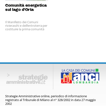
allargando la fascia di
Comunità energetica
popolazione servita dal
sistema di raccolta
sul lago d’Orta
differenziata.
Il Manifesto dei Comuni
rivieraschi e dell’entroterra per
costituire la prima comunità
energetica di lago
Strategie Amministrative online,
periodico di informazione
registrato
al Tribunale di Milano al n° 328/2002
in data 27 maggio
2002