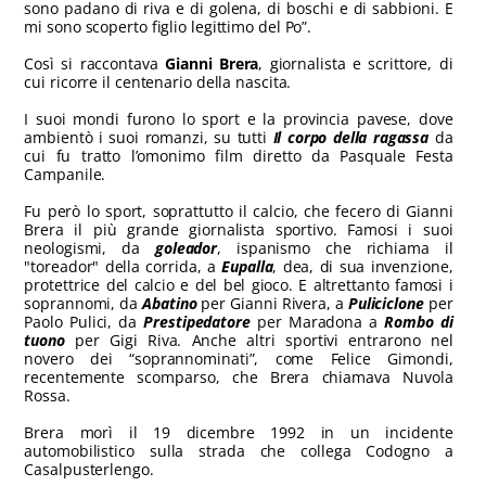
sono padano di riva e di golena, di boschi e di sabbioni. E
mi sono scoperto figlio legittimo del Po”.
Così si raccontava
Gianni Brera
, giornalista e scrittore, di
cui ricorre il centenario della nascita.
I suoi mondi furono lo sport e la provincia pavese, dove
ambientò i suoi romanzi, su tutti
Il corpo della ragassa
da
cui fu tratto l’omonimo film diretto da Pasquale Festa
Campanile.
Fu però lo sport, soprattutto il calcio, che fecero di Gianni
Brera il più grande giornalista sportivo. Famosi i suoi
neologismi, da
goleador
, ispanismo che richiama il
"toreador" della corrida, a
Eupalla
, dea, di sua invenzione,
protettrice del calcio e del bel gioco. E altrettanto famosi i
soprannomi, da
Abatino
per Gianni Rivera, a
Puliciclone
per
Paolo Pulici, da
Prestipedatore
per Maradona a
Rombo di
tuono
per Gigi Riva. Anche altri sportivi entrarono nel
novero dei “soprannominati”, come Felice Gimondi,
recentemente scomparso, che Brera chiamava Nuvola
Rossa.
Brera morì il 19 dicembre 1992 in un incidente
automobilistico sulla strada che collega Codogno a
Casalpusterlengo.