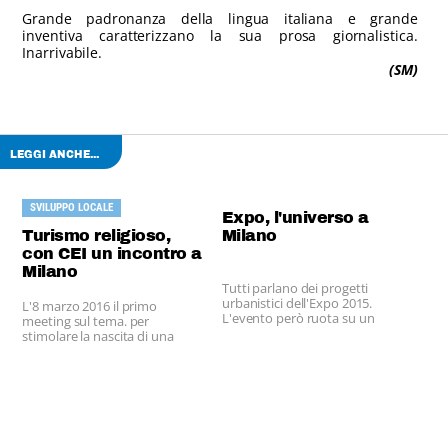
Grande padronanza della lingua italiana e grande
inventiva caratterizzano la sua prosa giornalistica.
Inarrivabile.
(SM)
LEGGI ANCHE...
SVILUPPO LOCALE
Expo, l'universo a
Turismo religioso,
Milano
con CEI un incontro a
Milano
Tutti parlano dei progetti
urbanistici dell'Expo 2015.
L'8 marzo 2016 il primo
L'evento però ruota su un
meeting sul tema. per
tema che punta dritto al
stimolare la nascita di una
futuro, di Milano ma
"ospitalità misericordiosa".
soprattutto del mondo:
nutrire il pianeta.