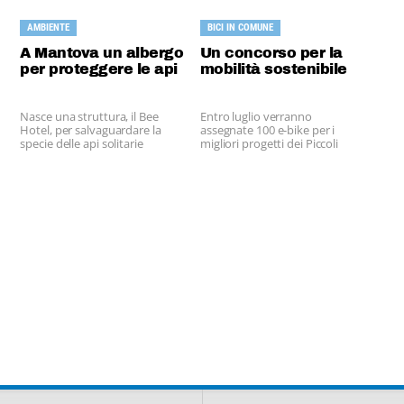
AMBIENTE
BICI IN COMUNE
A Mantova un albergo
Un concorso per la
per proteggere le api
mobilità sostenibile
Nasce una struttura, il Bee
Entro luglio verranno
Hotel, per salvaguardare la
assegnate 100 e-bike per i
specie delle api solitarie
migliori progetti dei Piccoli
Comuni