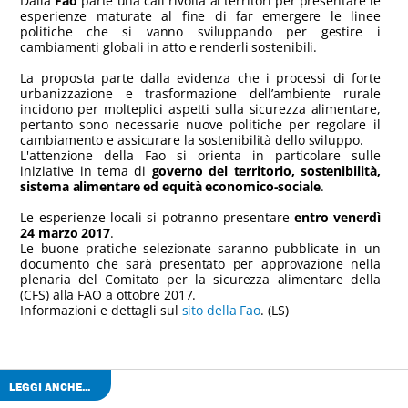
Dalla
Fao
parte una call rivolta ai territori per presentare le
esperienze maturate al fine di far emergere le linee
politiche che si vanno sviluppando per gestire i
cambiamenti globali in atto e renderli sostenibili.
La proposta parte dalla evidenza che i processi di forte
urbanizzazione e trasformazione dell’ambiente rurale
incidono per molteplici aspetti sulla sicurezza alimentare,
pertanto sono necessarie nuove politiche per regolare il
cambiamento e assicurare la sostenibilità dello sviluppo.
L'attenzione della Fao si orienta in particolare sulle
iniziative in tema di
governo del territorio, sostenibilità,
sistema alimentare ed equità economico-sociale
.
Le esperienze locali si potranno presentare
entro venerdì
24 marzo 2017
.
Le buone pratiche selezionate saranno pubblicate in un
documento che sarà presentato per approvazione nella
plenaria del Comitato per la sicurezza alimentare della
(CFS) alla FAO a ottobre 2017.
Informazioni e dettagli sul
sito della Fao
. (LS)
LEGGI ANCHE...