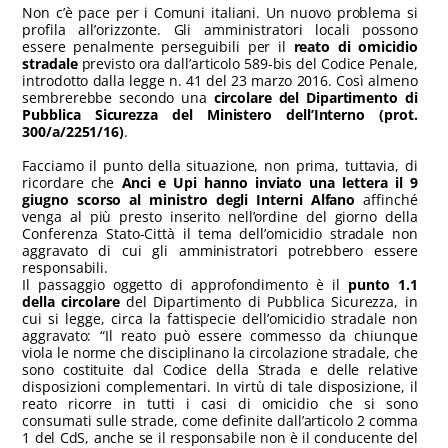
Non c’è pace per i Comuni italiani. Un nuovo problema si
profila all’orizzonte. Gli amministratori locali possono
essere penalmente perseguibili per il
reato di omicidio
stradale
previsto ora dall’articolo 589-bis del Codice Penale,
introdotto dalla legge n. 41 del 23 marzo 2016. Così almeno
sembrerebbe secondo una
circolare del Dipartimento di
Pubblica Sicurezza del Ministero dell’Interno (prot.
300/a/2251/16)
.
Facciamo il punto della situazione, non prima, tuttavia, di
ricordare che
Anci e Upi hanno inviato una lettera il 9
giugno scorso al ministro degli Interni Alfano
affinché
venga al più presto inserito nell’ordine del giorno della
Conferenza Stato-Città il tema dell’omicidio stradale non
aggravato di cui gli amministratori potrebbero essere
responsabili.
Il passaggio oggetto di approfondimento è il
punto 1.1
della circolare
del Dipartimento di Pubblica Sicurezza, in
cui si legge, circa la fattispecie dell’omicidio stradale non
aggravato: “Il reato può essere commesso da chiunque
viola le norme che disciplinano la circolazione stradale, che
sono costituite dal Codice della Strada e delle relative
disposizioni complementari. In virtù di tale disposizione, il
reato ricorre in tutti i casi di omicidio che si sono
consumati sulle strade, come definite dall’articolo 2 comma
1 del CdS, anche se il responsabile non è il conducente del