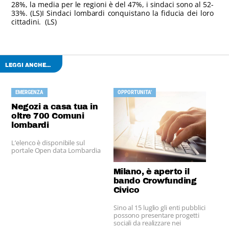
28%, la media per le regioni è del 47%, i sindaci sono al 52-
33%. (LS)I Sindaci lombardi conquistano la fiducia dei loro
cittadini. (LS)
LEGGI ANCHE...
EMERGENZA
OPPORTUNITA'
Negozi a casa tua in
oltre 700 Comuni
lombardi
L’elenco è disponibile sul
portale Open data Lombardia
Milano, è aperto il
bando Crowfunding
Civico
Sino al 15 luglio gli enti pubblici
possono presentare progetti
sociali da realizzare nei