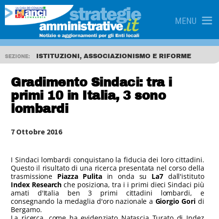
MENU
ISTITUZIONI, ASSOCIAZIONISMO E RIFORME
SEZIONE:
Gradimento Sindaci: tra i
primi 10 in Italia, 3 sono
lombardi
7 Ottobre 2016
I Sindaci lombardi conquistano la fiducia dei loro cittadini.
Questo il risultato di una ricerca presentata nel corso della
trasmissione
Piazza Pulita
in onda su
La7
dall'istituto
Index Research
che posiziona, tra i i primi dieci Sindaci più
amati d'Italia ben 3 primi cittadini lombardi, e
consegnando la medaglia d'oro nazionale a
Giorgio Gori
di
Bergamo.
La ricerca, come ha evidenziato Natascia Turato di Indez