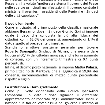
Research, ha voluto "mettere a sistema il governo del Paese
nelle sue tre principali manifestazioni: il governo centrale i
ministri e il premier; i presidenti delle Regioni e i Sindaci
delle città capoluogo".
Il podio lombardo
Come anticipato, al primo posto della classifica nazionale
abbiamo
Bergamo
, dove il Sindaco Giorgio Gori si impone
quale Sindaco che conquista la più alta fiducia dei
cittadini, con il 62,6% dei consensi, aumentando di 1,1% il
dato rispetto al precedente trimestre.
Scendiamo all'ottava posizione generale per trovare
Roberto Scanagatti
, Sindaco di
Monza
, che riece a dare
fiducia al 60,1% dei cittadini monzesi, anche lui in aumento
di conscesi, con un incremento trimestrale di 0.1 punti
percentuali.
Infine, al decimo posto nazionale, si impone
Mattia Palazzi
,
primo cittadino di
Mantova
, che si aggiudica il 59,9% dei
consensi, incrementandoli di mezzo punto percentuale
rispetto a luglio.
Le istituzioni e il loro gradimento
Come più volte evidenziato dalla ricerca Ipsos-Anci
Lombardia, un dato curioso riguarda il differente
apprezzamento dell'operato degli amministratori locali e
nazionali: la fiducia complessiva nel governo è intorno al