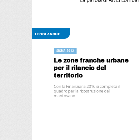
La parola di ANCI Lombard
LEGGI ANCHE...
SISMA 2012
Le zone franche urbane
per il rilancio del
territorio
Con la Finanziaria 2016 si completa il
quadro per la ricostruzione del
mantovano