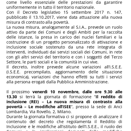
come livello essenziale delle prestazioni da garantire
uniformemente in tutto il territorio nazionale.
Con il Decreto legislativo 15 settembre 2017 n. 147,
pubblicato il 13.10.2017, viene data attuazione alla nuova
misura di contrasto alla povertà.
La nuova misura, analogamente al S.I.A., prevede un ruolo
attivo da parte dei Comuni e degli Ambiti per la raccolta
delle istanze, la presa in carico dei nuclei familiari e la
costruzione di un progetto personalizzato di attivazione e
inclusione sociale sostenuto da una rete integrata di
interventi, individuati dai servizi sociali dei Comuni, in rete
con gli altri servizi del territorio e con i soggetti del Terzo
Settore, le parti sociali e la comunità in cui vive.
Il decreto, inoltre prevede alcune variazioni all’I.S.E.E.
(I.S.E.E. precompilato, aggiornamento delle situazione
economica), variazioni che hanno effetti su tutti i servizi
alla persona erogati dalla Pubblica Amministrazione.
Il prossimo
venerdì 10 novembre, dalle ore 9.30 alle
13.30
si terrà la giornata di formazione “
Il reddito di
inclusione (REI) – La nuova misura di contrasto alla
povertà – Le modifiche all’ISEE
“, presso la sede di Anci
Lombardia, Via Rovello, 2, Milano.
Durante la giornata formativa ci si propone di analizzare il
contenuto del decreto che regolamenta il Reddito di
Inclusione e le modifiche all’istituto dell’I.S.E.E., il ruolo dei